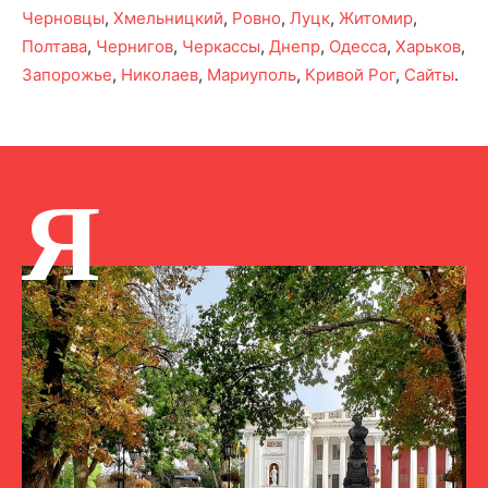
Черновцы
,
Хмельницкий
,
Ровно
,
Луцк
,
Житомир
,
Полтава
,
Чернигов
,
Черкассы
,
Днепр
,
Одесса
,
Харьков
,
Запорожье
,
Николаев
,
Мариуполь
,
Кривой Рог
,
Сайты
.
Я