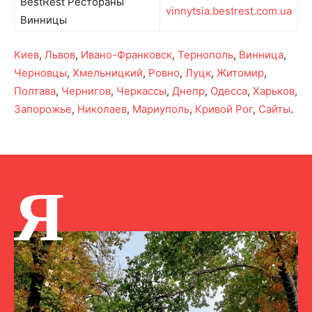
BestRest Рестораны
vinnytsia.bestrest.com.ua
Винницы
Киев
,
Львов
,
Ивано-Франковск
,
Тернополь
,
Винница
,
Черновцы
,
Хмельницкий
,
Ровно
,
Луцк
,
Житомир
,
Полтава
,
Чернигов
,
Черкассы
,
Днепр
,
Одесса
,
Харьков
,
Запорожье
,
Николаев
,
Мариуполь
,
Кривой Рог
,
Сайты
.
Я