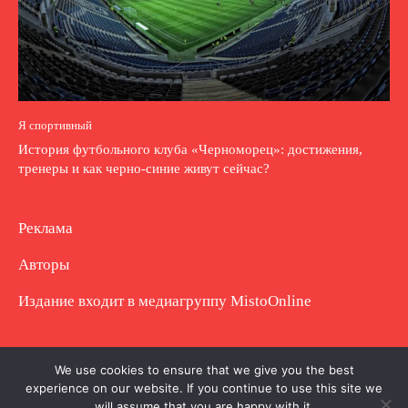
Я спортивный
История футбольного клуба «Черноморец»: достижения,
тренеры и как черно-синие живут сейчас?
Реклама
Авторы
Издание входит в медиагруппу
MistoOnline
Copyright © Полное использование материала
We use cookies to ensure that we give you the best
experience on our website. If you continue to use this site we
запрещено. Частично разрешено с гиперссылкой.
will assume that you are happy with it.