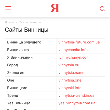
Я
Домой
Сайты Винницы
Сайты Винницы
Винница будущего
vinnytsia-future.com.ua
Винничанка
vinnychanka.info
Я Винничанин
ivinnychanyn.com
Город
vinnytsia.eu
Экология
vinnytsia.name
One
vinnytsia.one
Винницкие
vinnytski.info
Тренд
vinnytsia-trend.in.ua
Yes Винница
yes-vinnytsia.com.ua