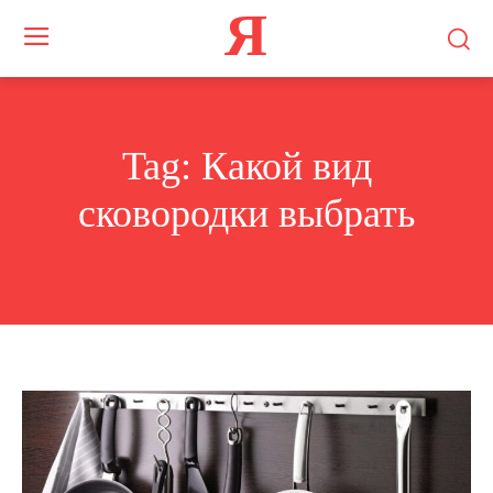
Я
Tag:
Какой вид
сковородки выбрать