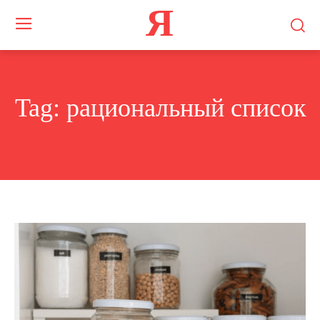
Я
Tag:
рациональный список