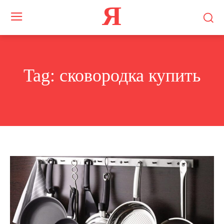
Я
Tag:
​​сковородка купить