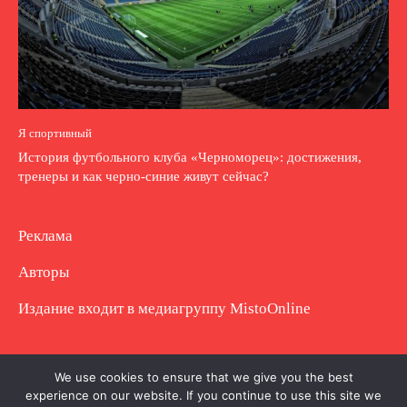
Я спортивный
История футбольного клуба «Черноморец»: достижения,
тренеры и как черно-синие живут сейчас?
Реклама
Авторы
Издание входит в медиагруппу
MistoOnline
Copyright © Полное использование материала
We use cookies to ensure that we give you the best
experience on our website. If you continue to use this site we
запрещено. Частично разрешено с гиперссылкой.