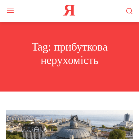
Я
Tag:
прибуткова
нерухомість