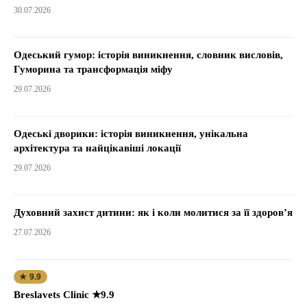
30.07.2026
Одеський гумор: історія виникнення, словник висловів,
Гуморина та трансформація міфу
29.07.2026
Одеські дворики: історія виникнення, унікальна
архітектура та найцікавіші локації
29.07.2026
Духовний захист дитини: як і коли молитися за її здоров’я
27.07.2026
★ 9.9
Breslavets Clinic ★9.9