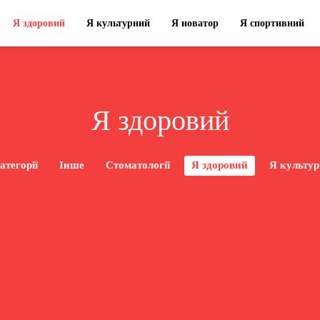
Я здоровий
Я культурний
Я новатор
Я спортивний
Я здоровий
атегорії
Інше
Стоматології
Я здоровий
Я культу