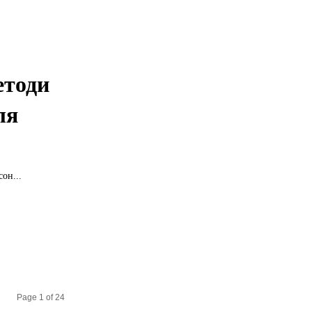
етоди
ля
он...
Page 1 of 24