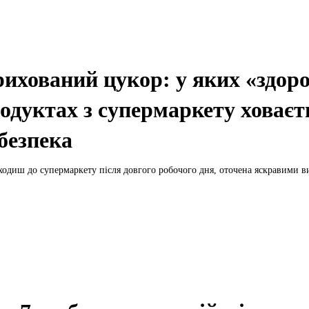
ихований цукор: у яких «здор
одуктах з супермаркету ховаєт
безпека
ходиш до супермаркету після довгого робочого дня, оточена яскравими ви