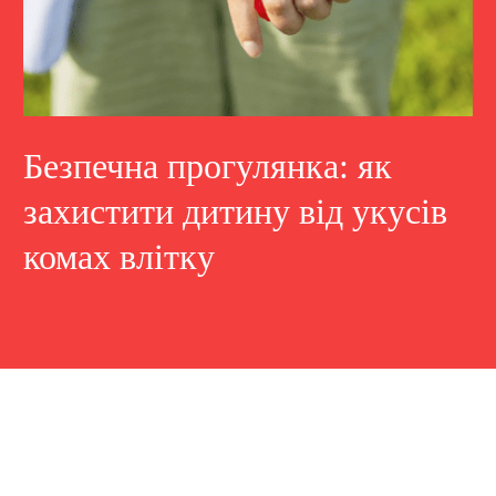
Безпечна прогулянка: як
захистити дитину від укусів
комах влітку