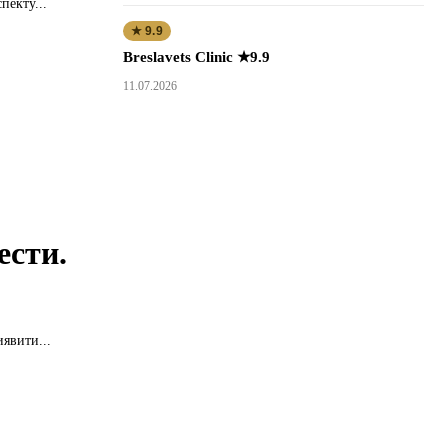
пекту...
★ 9.9
Breslavets Clinic ★9.9
11.07.2026
ести.
явити...