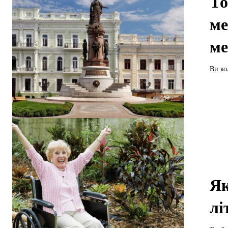
То
ме
ме
Ви ко
Як
лі