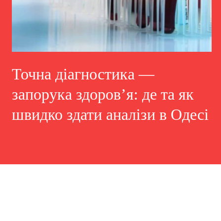
Точна діагностика —
запорука здоров’я: де та як
швидко здати аналізи в Одесі