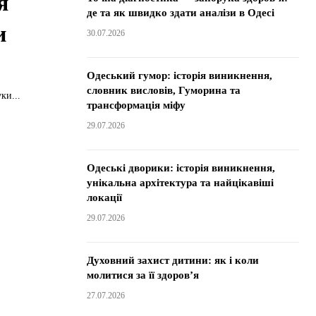
я
де та як швидко здати аналізи в Одесі
и
30.07.2026
Одеський гумор: історія виникнення,
словник висловів, Гуморина та
ки...
трансформація міфу
29.07.2026
Одеські дворики: історія виникнення,
унікальна архітектура та найцікавіші
локації
29.07.2026
Духовний захист дитини: як і коли
молитися за її здоров’я
27.07.2026