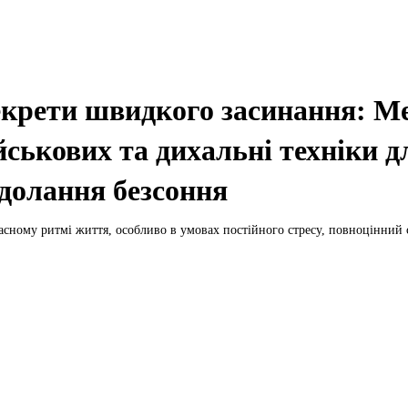
крети швидкого засинання: М
йськових та дихальні техніки д
долання безсоння
асному ритмі життя, особливо в умовах постійного стресу, повноцінний с