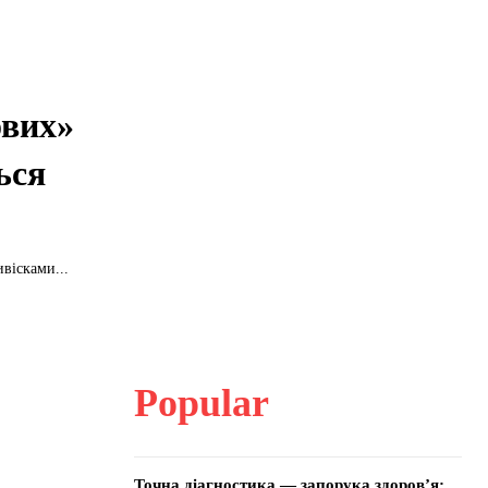
ових»
ься
вісками...
Popular
Точна діагностика — запорука здоров’я: