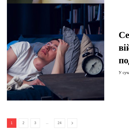
Се
ві
по
У суч
...
1
2
3
24