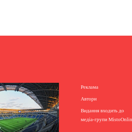
Реклама
Автори
Видання входить до
медіа-групи
MistoOnli