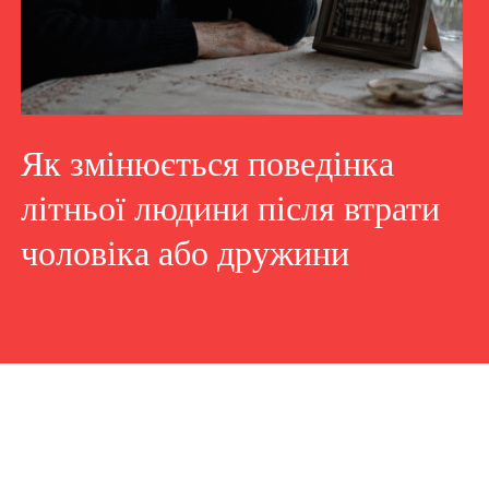
Як змінюється поведінка
літньої людини після втрати
чоловіка або дружини