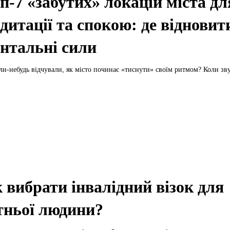
п-7 «забутих» локацій міста дл
дитації та спокою: де відновит
нтальні сили
ли-небудь відчували, як місто починає «тиснути» своїм ритмом? Коли зву
 вибрати інвалідний візок для
тньої людини?