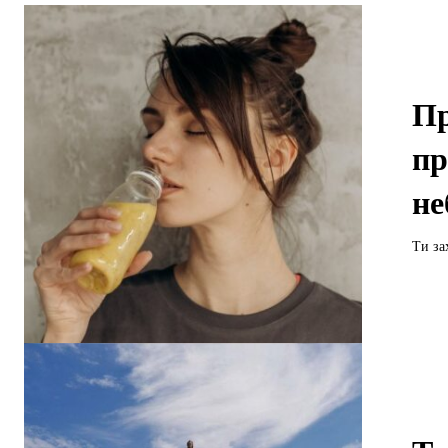
Пр
пр
не
Ти за