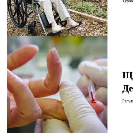
Турбо
Що
Де
Регул