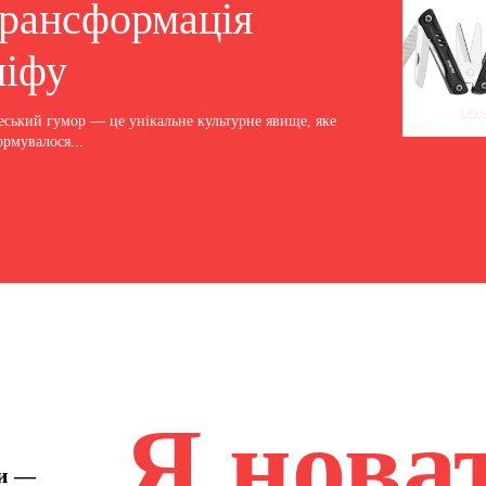
трансформація
міфу
еський гумор — це унікальне культурне явище, яке
ормувалося...
Я нова
ни —