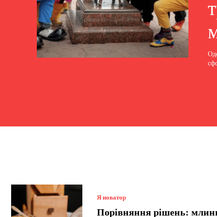
Од
сф
Я новатор
Порівняння рішень: мли