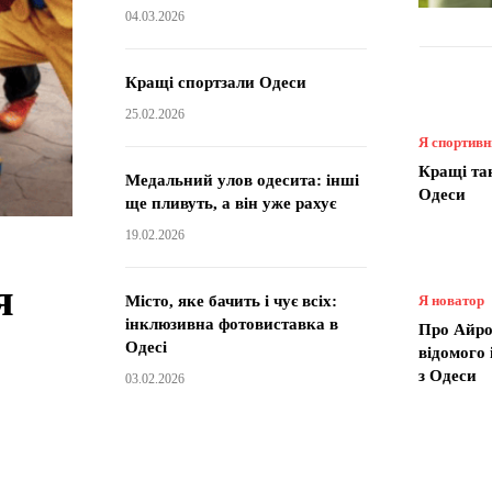
04.03.2026
Кращі спортзали Одеси
25.02.2026
Я спортив
Кращі та
Медальний улов одесита: інші
Одеси
ще пливуть, а він уже рахує
19.02.2026
я
Місто, яке бачить і чує всіх:
Я новатор
інклюзивна фотовиставка в
Про Айро
Одесі
відомого
з Одеси
03.02.2026