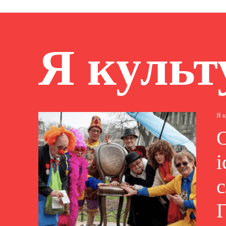
Я культ
Я 
і
с