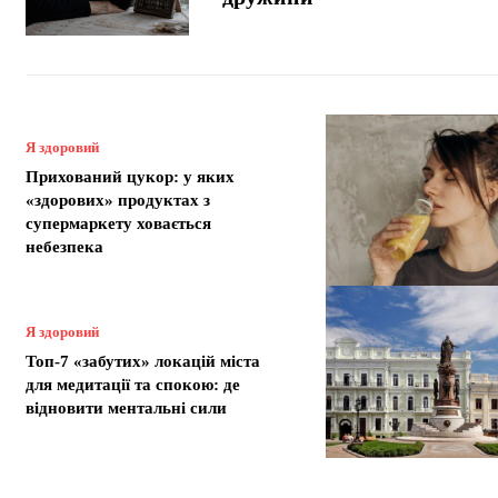
Я здоровий
Прихований цукор: у яких
«здорових» продуктах з
супермаркету ховається
небезпека
Я здоровий
Топ-7 «забутих» локацій міста
для медитації та спокою: де
відновити ментальні сили