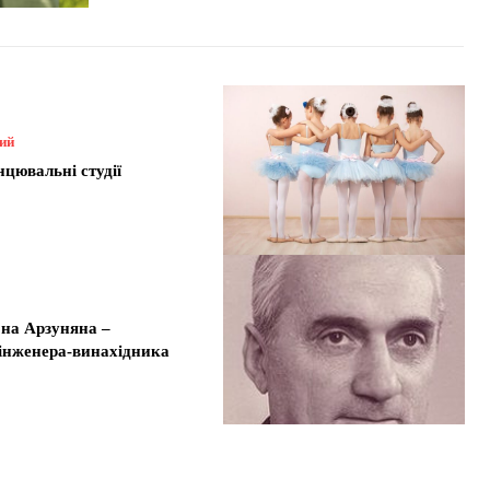
ний
нцювальні студії
на Арзуняна –
 інженера-винахідника