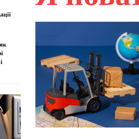
ації
 як
рі
і