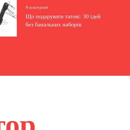
Я культурний
Що подарувати татові: 30 ідей
без банальних наборів
тор