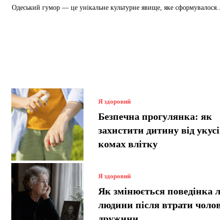
Одеський гумор — це унікальне культурне явище, яке сформувалося..
Я здоровий
Безпечна прогулянка: як
захистити дитину від укус
комах влітку
Я здоровий
Як змінюється поведінка л
людини після втрати чолов
дружини