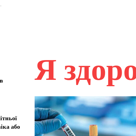
.
Я здор
ів
ітньої
іка або