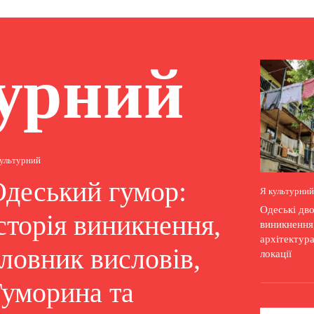
урний
культурний
Одеський гумор:
Я культурний
Одеські дво
сторія виникнення,
виникнення,
архітектура
ловник висловів,
локації
Гуморина та