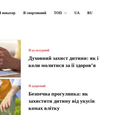
Я новатор
Я спортивний
ТОП
UA
RU
Я культурний
Духовний захист дитини: як і
коли молитися за її здоров’я
Я здоровий
Безпечна прогулянка: як
захистити дитину від укусів
комах влітку