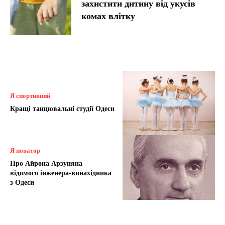
захистити дитину від укусів
комах влітку
Я спортивний
Кращі танцювальні студії Одеси
Я новатор
Про Айрона Арзуняна –
відомого інженера-винахідника
з Одеси