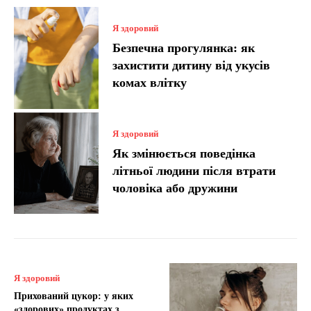
Я здоровий
Безпечна прогулянка: як
захистити дитину від укусів
комах влітку
Я здоровий
Як змінюється поведінка
літньої людини після втрати
чоловіка або дружини
Я здоровий
Прихований цукор: у яких
«здорових» продуктах з