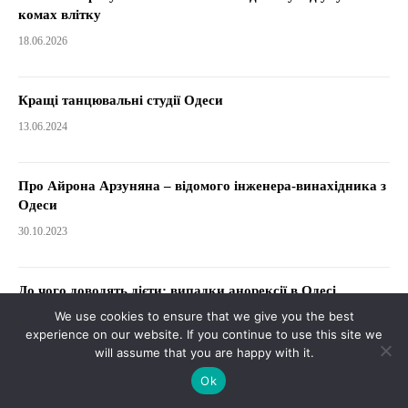
комах влітку
18.06.2026
Кращі танцювальні студії Одеси
13.06.2024
Про Айрона Арзуняна – відомого інженера-винахідника з
Одеси
30.10.2023
До чого доводять дієти: випадки анорексії в Одесі
We use cookies to ensure that we give you the best
09.10.2023
experience on our website. If you continue to use this site we
will assume that you are happy with it.
Історія епідемії холери в Одесі
Ok
06.10.2023