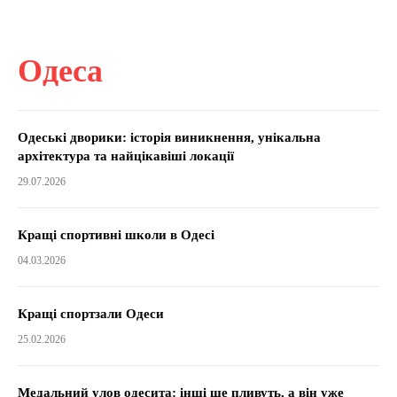
Одеса
Одеські дворики: історія виникнення, унікальна
архітектура та найцікавіші локації
29.07.2026
Кращі спортивні школи в Одесі
04.03.2026
Кращі спортзали Одеси
25.02.2026
Медальний улов одесита: інші ще пливуть, а він уже