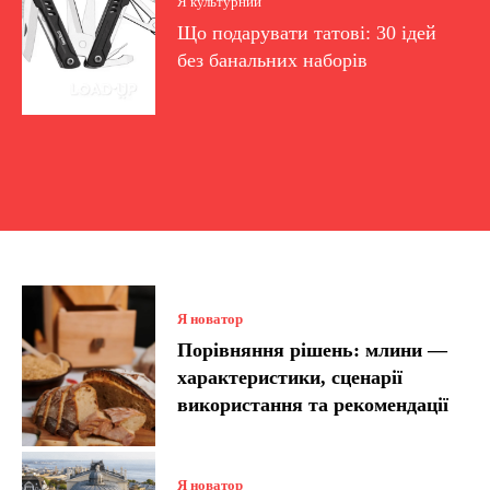
Я культурний
Що подарувати татові: 30 ідей
без банальних наборів
Я новатор
Порівняння рішень: млини —
характеристики, сценарії
використання та рекомендації
Я новатор