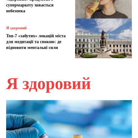
супермаркету ховається
небезпека
Я здоровий
Топ-7 «забутих» локацій міста
для медитації та спокою: де
відновити ментальні сили
Я здоровий