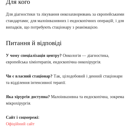
Для кого
Для діагностики та лікування онкозахворювань за європейськими
стандартами; для малоінвазивних і ендоскопічних операцій; і для
випадків, що потребують стаціонару з реанімацією.
Питання й відповіді
У чому спеціалізація центру?
Онкологія — діагностика,
європейська хіміотерапія, ендоскопічна онкохірургія.
Чи є власний стаціонар?
Так, цілодобовий і денний стаціонари
та відділення інтенсивної терапії.
Яка хірургія доступна?
Малоінвазивна та ендоскопічна, зокрема
мікрохірургія.
Сайт і соцмережі:
Офіційний сайт