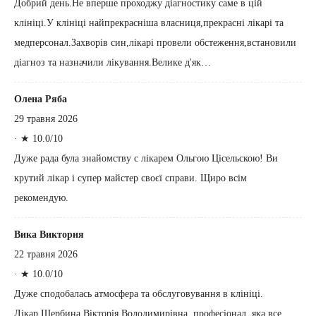
Добрий день.Не вперше проходжу діагностику саме в цій
клініці.У клініці найпрекрасніша власниця,прекрасні лікарі та
медперсонал.Захворів син,лікарі провели обстеження,встановили
діагноз та назначили лікування.Велике д'як…
Олена Ряба
29 травня 2026
·
★ 10.0/10
Дуже рада була знайомству с лікарем Ольгою Цісельскою! Ви
крутий лікар і супер майстер своєї справи. Щиро всім
рекомендую.
Вика Виктория
22 травня 2026
·
★ 10.0/10
Дуже сподобалась атмосфера та обслуговування в клініці.
Лікар Щербина Вікторія Володимирівна, професіонал, яка все