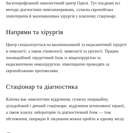
багатопрофільний онкологічний центр Одеси. Тут поєднані всі
методи діагностики онкозахворювань, сучасна європейська
хіміотерапія й малоінвазивна хірургія у власному стаціонарі.
Напрями та хірургія
Центр спеціалізується на малоінвазивній та ендоскопічній хірургії
в онкології, а також гінекології, мамології та урології. Працює
інноваційний хірургічний блок із мікрохірургією та
ендоскопічною онкохірургією; хіміотерапію проводять за
європейськими протоколами.
Стаціонар та діагностика
Клініка має онкологічне відділення, сучасну операційну,
цілодобовий і денний стаціонари, відділення інтенсивної терапії,
а також власну лабораторію та діагностичний блок — тож
обстеження, операцію й лікування можна пройти в одному місці.