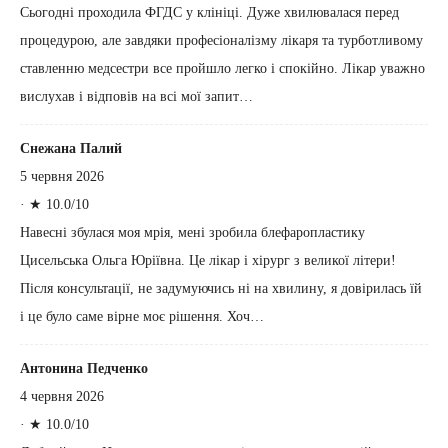
Сьогодні проходила ФГДС у клініці. Дуже хвилювалася перед
процедурою, але завдяки професіоналізму лікаря та турботливому
ставленню медсестри все пройшло легко і спокійно. Лікар уважно
вислухав і відповів на всі мої запит…
Снежана Палий
5 червня 2026
·
★ 10.0/10
Навесні збулася моя мрія, мені зробила блефаропластику
Цисельська Ольга Юріївна. Це лікар і хірург з великої літери!
Після консультації, не задумуючись ні на хвилину, я довірилась їй
і це було саме вірне моє рішення. Хоч…
Антонина Педченко
4 червня 2026
·
★ 10.0/10