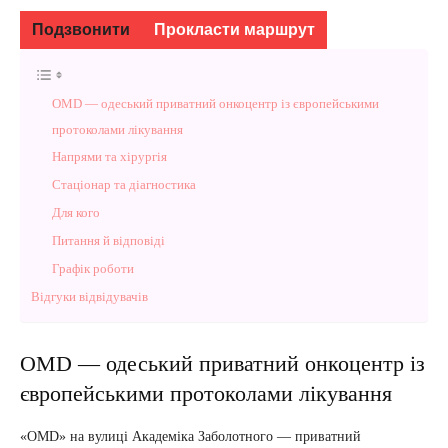
Подзвонити
Прокласти маршрут
OMD — одеський приватний онкоцентр із європейськими
протоколами лікування
Напрями та хірургія
Стаціонар та діагностика
Для кого
Питання й відповіді
Графік роботи
Відгуки відвідувачів
OMD — одеський приватний онкоцентр із
європейськими протоколами лікування
«OMD» на вулиці Академіка Заболотного — приватний