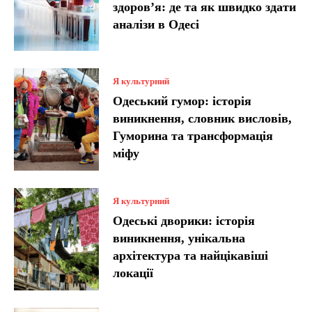
здоров’я: де та як швидко здати
аналізи в Одесі
Я культурний
Одеський гумор: історія
виникнення, словник висловів,
Гуморина та трансформація
міфу
Я культурний
Одеські дворики: історія
виникнення, унікальна
архітектура та найцікавіші
локації