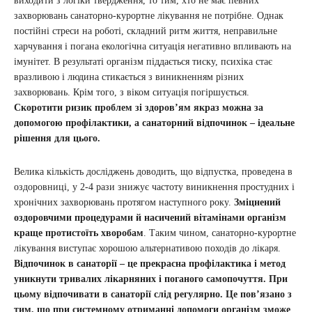
виходити з логіки твердження, то тим, хто не має певних
захворювань санаторно-курортне лікування не потрібне. Однак
постійні стреси на роботі, складний ритм життя, неправильне
харчування і погана екологічна ситуація негативно впливають на
імунітет. В результаті організм піддається тиску, психіка стає
вразливою і людина стикається з виникненням різних
захворювань. Крім того, з віком ситуація погіршується.
Скоротити ризик проблем зі здоров’ям якраз можна за
допомогою профілактики, а санаторний відпочинок – ідеальне
рішення для цього.
Велика кількість досліджень доводить, що відпустка, проведена в
оздоровниці, у 2-4 рази знижує частоту виникнення простудних і
хронічних захворювань протягом наступного року.
Зміцнений
оздоровчими процедурами й насичений вітамінами організм
краще протистоїть хворобам
. Таким чином, санаторно-курортне
лікування виступає хорошою альтернативою походів до лікаря.
Відпочинок в санаторії – це прекрасна профілактика і метод
уникнути тривалих лікарняних і поганого самопочуття. При
цьому відпочивати в санаторії слід регулярно. Це пов’язано з
тим, що при системному отриманні допомоги організм зможе