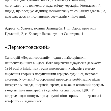
пройти водолікування, масаж, лікувальну гімнастику,
логопедичну та психолого-педагогічну корекцію. Комплексний
підхід, що поєднує медичну, психологічну та соціальну адаптацію,
дозволяє досягти позитивних результатів у лікуванні.
Адреса: с. Усатове, вулиця Вернидуба, 1, м. Одеса, провулок
Цегляний, 2, с. Холодна Балка, вулиця Санаторна, 1.
«Лермонтовський»
Санаторій «Лермонтовський» – один з найстаріших і
найпопулярніших в Одесі. Його відкриття відбулося в далекому
1914 році з ініціативи групи прогресивних лікарів з метою
лікування хворих з порушеннями серцево-судинної, нервової
системи. У сучасній оздоровниці проводять реабілітацію після
інфарктів міокарда, інсультів, травм, а також в основний профіль
входить лікування хребта і суглобів, серця і судин, ЦНС. У
відгуках люди пишуть про доступні ціни, приємний персонал і
комфортний відпочинок.