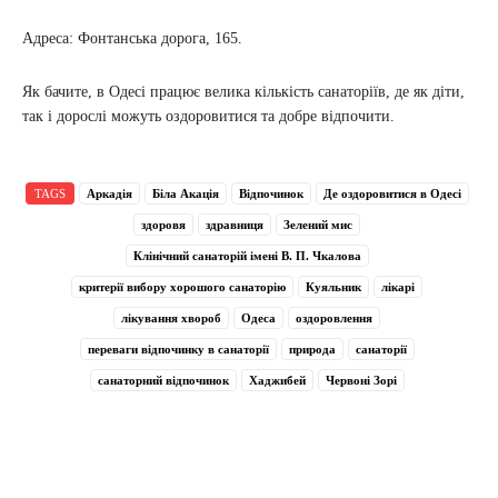
Адреса: Фонтанська дорога, 165.
Як бачите, в Одесі працює велика кількість санаторіїв, де як діти,
так і дорослі можуть оздоровитися та добре відпочити.
TAGS
Аркадія
Біла Акація
Відпочинок
Де оздоровитися в Одесі
здоровя
здравниця
Зелений мис
Клінічний санаторій імені В. П. Чкалова
критерії вибору хорошого санаторію
Куяльник
лікарі
лікування хвороб
Одеса
оздоровлення
переваги відпочинку в санаторії
природа
санаторії
санаторний відпочинок
Хаджибей
Червоні Зорі