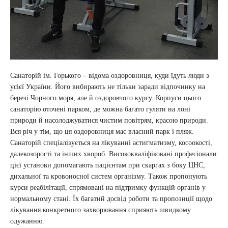
Санаторій ім. Горького – відома оздоровниця, куди їдуть люди з
усієї України. Його вибирають не тільки заради відпочинку на
березі Чорного моря, але й оздоровчого курсу. Корпуси цього
санаторію оточені парком, де можна багато гуляти на лоні
природи й насолоджуватися чистим повітрям, красою природи.
Вся річ у тім, що ця оздоровниця має власний парк і пляж.
Санаторій спеціалізується на лікуванні астигматизму, косоокості,
далекозорості та інших хвороб. Висококваліфіковані професіонали
цієї установи допомагають пацієнтам при скаргах з боку ЦНС,
дихальної та кровоносної систем організму. Також пропонують
курси реабілітації, спрямовані на підтримку функцій органів у
нормальному стані. Їх багатий досвід роботи та пропозиції щодо
лікування конкретного захворювання сприяють швидкому
одужанню.