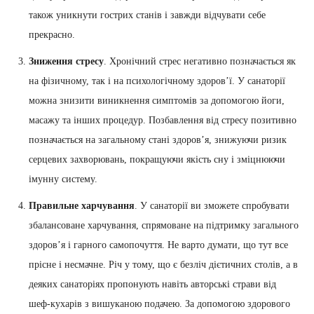
також уникнути гострих станів і завжди відчувати себе
прекрасно.
Зниження стресу
. Хронічний стрес негативно позначається як
на фізичному, так і на психологічному здоров’ї. У санаторії
можна знизити виникнення симптомів за допомогою йоги,
масажу та інших процедур. Позбавлення від стресу позитивно
позначається на загальному стані здоров’я, знижуючи ризик
серцевих захворювань, покращуючи якість сну і зміцнюючи
імунну систему.
Правильне харчування
. У санаторії ви зможете спробувати
збалансоване харчування, спрямоване на підтримку загального
здоров’я і гарного самопочуття. Не варто думати, що тут все
прісне і несмачне. Річ у тому, що є безліч дієтичних столів, а в
деяких санаторіях пропонують навіть авторські страви від
шеф-кухарів з вишуканою подачею. За допомогою здорового