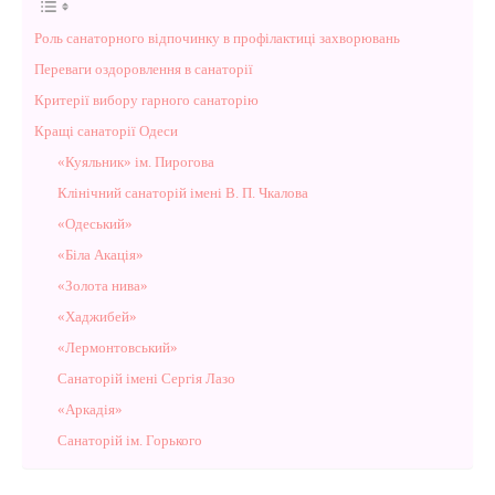
Роль санаторного відпочинку в профілактиці захворювань
Переваги оздоровлення в санаторії
Критерії вибору гарного санаторію
Кращі санаторії Одеси
«Куяльник» ім. Пирогова
Клінічний санаторій імені В. П. Чкалова
«Одеський»
«Біла Акація»
«Золота нива»
«Хаджибей»
«Лермонтовський»
Санаторій імені Сергія Лазо
«Аркадія»
Санаторій ім. Горького