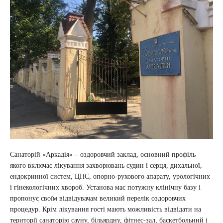
Санаторій «Аркадія» – оздоровчий заклад, основний профіль
якого включає лікування захворювань судин і серця, дихальної,
ендокринної систем, ЦНС, опорно-рухового апарату, урологічних
і гінекологічних хвороб. Установа має потужну клінічну базу і
пропонує своїм відвідувачам великий перелік оздоровчих
процедур. Крім лікування гості мають можливість відвідати на
території санаторію сауну, більярдну, фітнес-зал, баскетбольний і