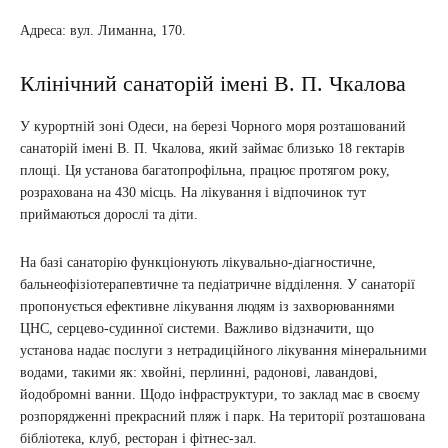
Адреса: вул. Лиманна, 170.
Клінічний санаторій імені В. П. Чкалова
У курортній зоні Одеси, на березі Чорного моря розташований
санаторій імені В. П. Чкалова, який займає близько 18 гектарів
площі. Ця установа багатопрофільна, працює протягом року,
розрахована на 430 місць. На лікування і відпочинок тут
приймаються дорослі та діти.
На базі санаторію функціонують лікувально-діагностичне,
бальнеофізіотерапевтичне та педіатричне відділення. У санаторії
пропонується ефективне лікування людям із захворюваннями
ЦНС, серцево-судинної системи. Важливо відзначити, що
установа надає послуги з нетрадиційного лікування мінеральними
водами, такими як: хвойні, перлинні, радонові, лавандові,
йодобромні ванни. Щодо інфраструктури, то заклад має в своєму
розпорядженні прекрасний пляж і парк. На території розташована
бібліотека, клуб, ресторан і фітнес-зал.