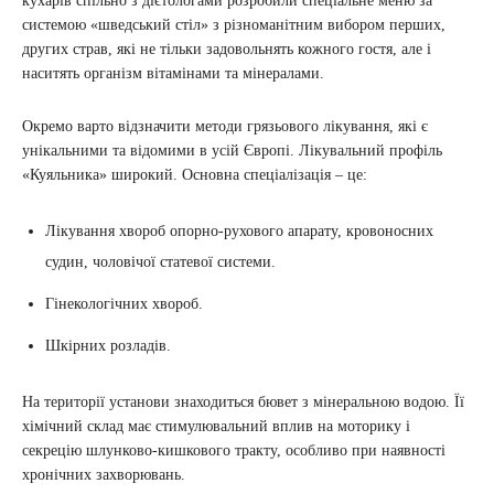
кухарів спільно з дієтологами розробили спеціальне меню за
системою «шведський стіл» з різноманітним вибором перших,
других страв, які не тільки задовольнять кожного гостя, але і
наситять організм вітамінами та мінералами.
Окремо варто відзначити методи грязьового лікування, які є
унікальними та відомими в усій Європі. Лікувальний профіль
«Куяльника» широкий. Основна спеціалізація – це:
Лікування хвороб опорно-рухового апарату, кровоносних
судин, чоловічої статевої системи.
Гінекологічних хвороб.
Шкірних розладів.
На території установи знаходиться бювет з мінеральною водою. Її
хімічний склад має стимулювальний вплив на моторику і
секрецію шлунково-кишкового тракту, особливо при наявності
хронічних захворювань.