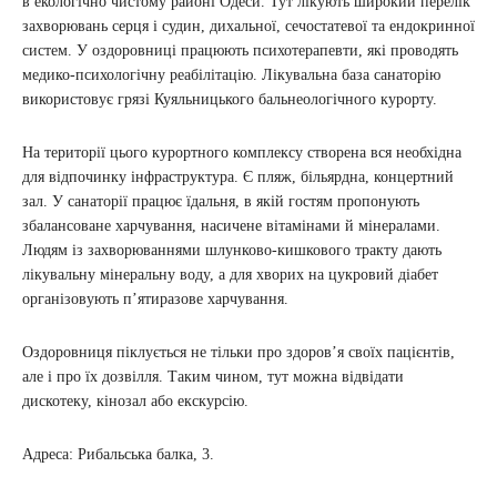
в екологічно чистому районі Одеси. Тут лікують широкий перелік
захворювань серця і судин, дихальної, сечостатевої та ендокринної
систем. У оздоровниці працюють психотерапевти, які проводять
медико-психологічну реабілітацію. Лікувальна база санаторію
використовує грязі Куяльницького бальнеологічного курорту.
На території цього курортного комплексу створена вся необхідна
для відпочинку інфраструктура. Є пляж, більярдна, концертний
зал. У санаторії працює їдальня, в якій гостям пропонують
збалансоване харчування, насичене вітамінами й мінералами.
Людям із захворюваннями шлунково-кишкового тракту дають
лікувальну мінеральну воду, а для хворих на цукровий діабет
організовують п’ятиразове харчування.
Оздоровниця піклується не тільки про здоров’я своїх пацієнтів,
але і про їх дозвілля. Таким чином, тут можна відвідати
дискотеку, кінозал або екскурсію.
Адреса: Рибальська балка, 3.