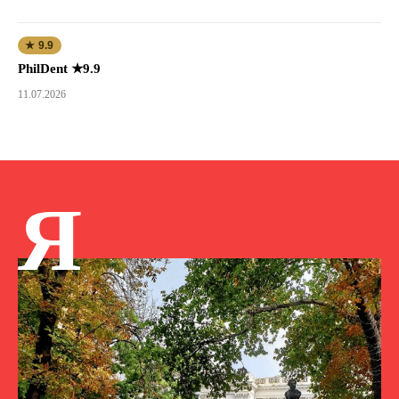
★ 9.9
PhilDent ★9.9
11.07.2026
Я