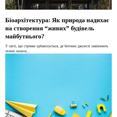
Біоархітектура: Як природа надихає
на створення “живих” будівель
майбутнього?
У світі, що стрімко урбанізується, де бетонні джунглі замінюють
зелені оазиси,...