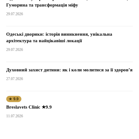
Гуморина та трансформація міфу
29.07.2026
Одеські дворики: історія виникнення, унікальна
архітектура та найцікавіші локації
29.07.2026
Духовний захист дитини: як і коли молитися за її здоров’я
27.07.2026
★ 9.9
Breslavets Clinic ★9.9
11.07.2026