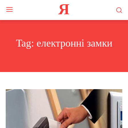
Я
Tag:
електронні замки