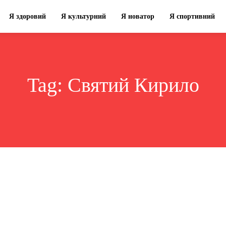
Я здоровий
Я культурний
Я новатор
Я спортивний
Tag:
Святий Кирило