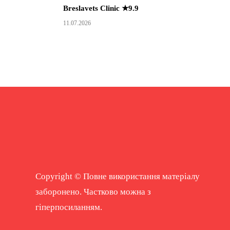
Breslavets Clinic ★9.9
11.07.2026
Copyright © Повне використання матеріалу
заборонено. Частково можна з
гіперпосиланням.