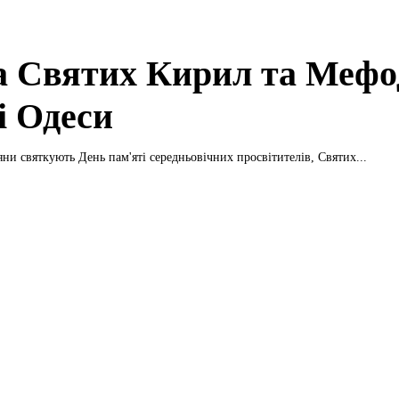
а Святих Кирил та Мефод
і Одеси
яни святкують День пам'яті середньовічних просвітителів, Святих...