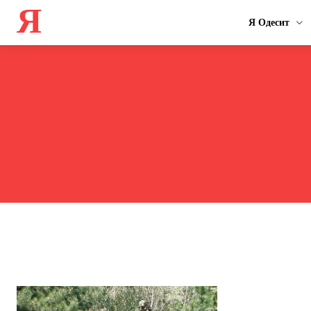
Я
Я Одесит