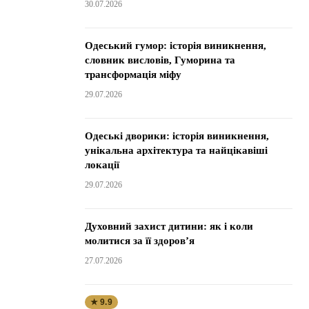
30.07.2026
Одеський гумор: історія виникнення,
словник висловів, Гуморина та
трансформація міфу
29.07.2026
Одеські дворики: історія виникнення,
унікальна архітектура та найцікавіші
локації
29.07.2026
Духовний захист дитини: як і коли
молитися за її здоров’я
27.07.2026
★ 9.9