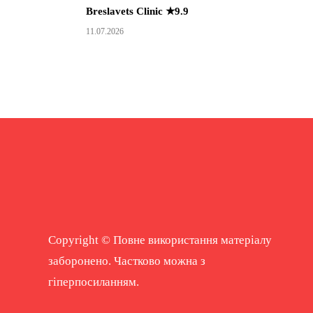
Breslavets Clinic ★9.9
11.07.2026
Copyright © Повне використання матеріалу
заборонено. Частково можна з
гіперпосиланням.