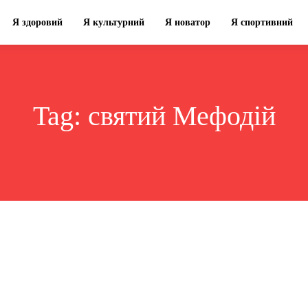
Я здоровий
Я культурний
Я новатор
Я спортивний
Tag:
святий Мефодій