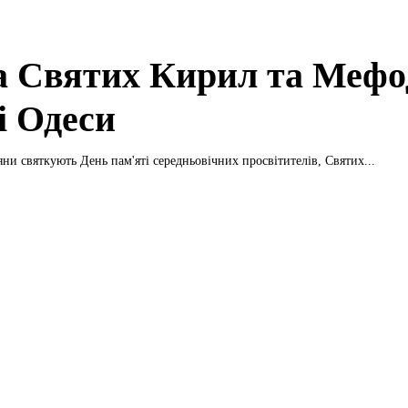
а Святих Кирил та Мефод
і Одеси
яни святкують День пам'яті середньовічних просвітителів, Святих...