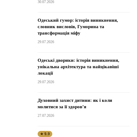
30.07.2026
Одеський гумор: історія виникнення,
словник висловів, Гуморина та
трансформація міфу
29.07.2026
Одеські дворики: історія виникнення,
унікальна архітектура та найцікавіші
локації
29.07.2026
Духовний захист дитини: як і коли
молитися за її здоров’я
27.07.2026
★ 9.9