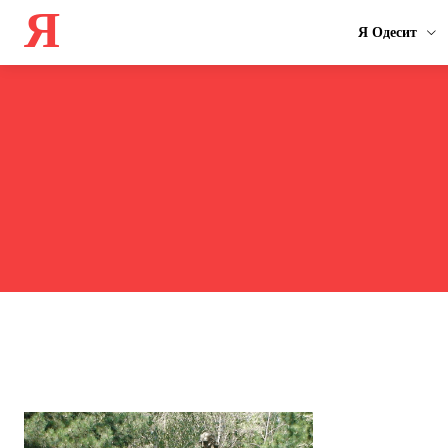
Я
Я Одесит