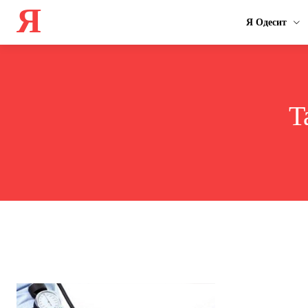
Я
Я Одесит
T