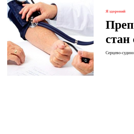
Я здоровий
Преп
стан
Серцево-судинн