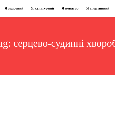
Я здоровий
Я культурний
Я новатор
Я спортивний
ag:
серцево-судинні хворо