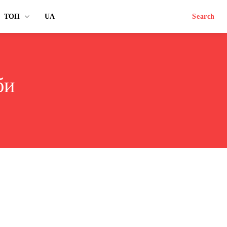
ТОП
UA
Search
би