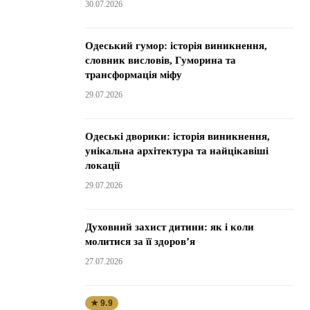
30.07.2026
Одеський гумор: історія виникнення,
словник висловів, Гуморина та
трансформація міфу
29.07.2026
Одеські дворики: історія виникнення,
унікальна архітектура та найцікавіші
локації
29.07.2026
Духовний захист дитини: як і коли
молитися за її здоров’я
27.07.2026
★ 9.9