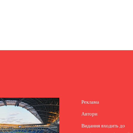
Реклама
Автори
Видання входить до