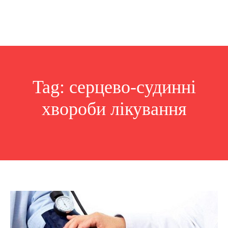
Tag:
серцево-судинні
хвороби лікування