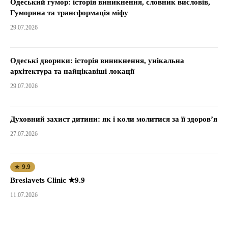
Одеський гумор: історія виникнення, словник висловів,
Гуморина та трансформація міфу
29.07.2026
Одеські дворики: історія виникнення, унікальна
архітектура та найцікавіші локації
29.07.2026
Духовний захист дитини: як і коли молитися за її здоров’я
27.07.2026
★ 9.9
Breslavets Clinic ★9.9
11.07.2026