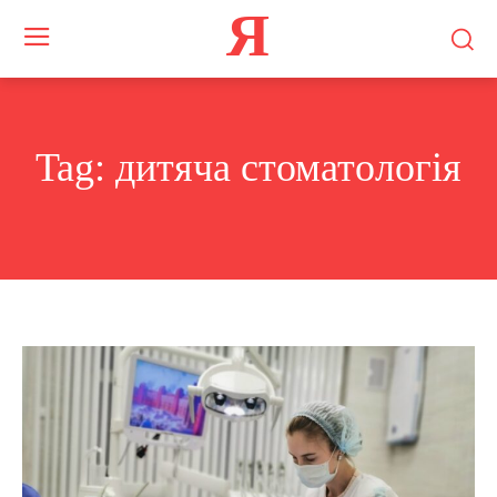
Я
Tag:
дитяча стоматологія