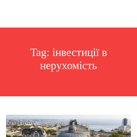
Tag:
інвестиції в
нерухомість