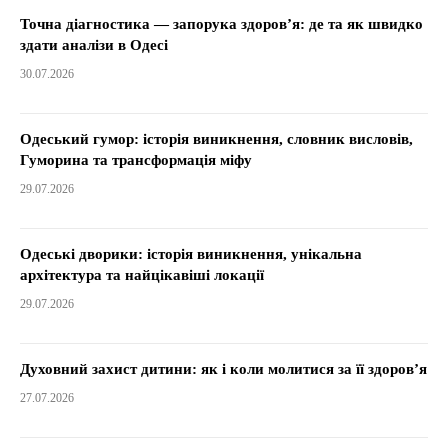
Точна діагностика — запорука здоров’я: де та як швидко
здати аналізи в Одесі
30.07.2026
Одеський гумор: історія виникнення, словник висловів,
Гуморина та трансформація міфу
29.07.2026
Одеські дворики: історія виникнення, унікальна
архітектура та найцікавіші локації
29.07.2026
Духовний захист дитини: як і коли молитися за її здоров’я
27.07.2026