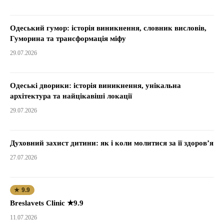
Одеський гумор: історія виникнення, словник висловів,
Гуморина та трансформація міфу
29.07.2026
Одеські дворики: історія виникнення, унікальна
архітектура та найцікавіші локації
29.07.2026
Духовний захист дитини: як і коли молитися за її здоров’я
27.07.2026
★ 9.9
Breslavets Clinic ★9.9
11.07.2026