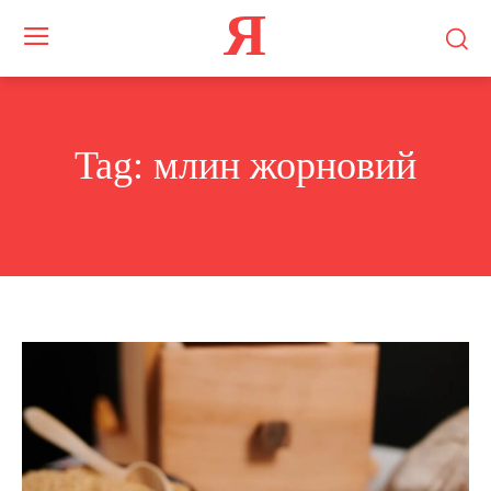
Я
Tag:
млин жорновий