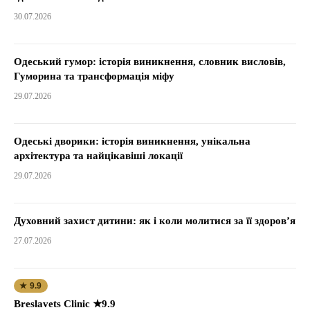
30.07.2026
Одеський гумор: історія виникнення, словник висловів,
Гуморина та трансформація міфу
29.07.2026
Одеські дворики: історія виникнення, унікальна
архітектура та найцікавіші локації
29.07.2026
Духовний захист дитини: як і коли молитися за її здоров’я
27.07.2026
★ 9.9
Breslavets Clinic ★9.9