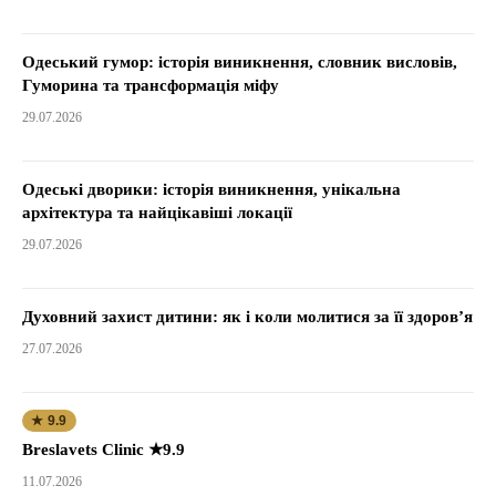
Одеський гумор: історія виникнення, словник висловів,
Гуморина та трансформація міфу
29.07.2026
Одеські дворики: історія виникнення, унікальна
архітектура та найцікавіші локації
29.07.2026
Духовний захист дитини: як і коли молитися за її здоров’я
27.07.2026
★ 9.9
Breslavets Clinic ★9.9
11.07.2026