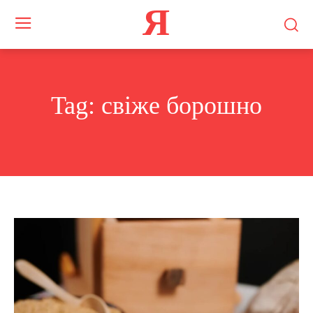
Я
Tag:
свіже борошно