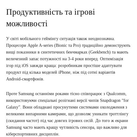
Продуктивність та ігрові
можливості
У світі мобільного геймінгу ситуація також неоднозначна.
Процесори Apple A-series (Bionic та Pro) традиційно демонструють
вищі показники в синтетичних бенчмарках (Geekbench) та мають
величезний запас потужності на 3-4 роки вперед. Оптимізація
ігор під iOS завжди краща: розробникам простіше адаптувати
продукт під кілька моделей iPhone, ніж під сотні варіантів
Android-смартфонів.
Проте Samsung останніми роками тісно співпрацює з Qualcomm,
використовуючи спеціальні розігнані версії чипів Snapdragon “for
Galaxy”. Вони обладнані просунутими системами охолодження з
великими випарними камерами, що дозволяє уникати троттлінгу
(скидання частот) під час довгих ігрових сесій. До того ж екрани
Samsung часто мають кращу чутливість сенсора, що важливо для
кіберспортивних дисциплін.