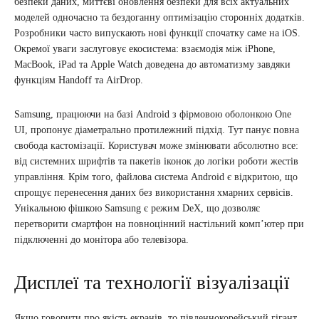
безпеки даних, миттєві оновлення безпеки для всіх актуальних
моделей одночасно та бездоганну оптимізацію сторонніх додатків.
Розробники часто випускають нові функції спочатку саме на iOS.
Окремої уваги заслуговує екосистема: взаємодія між iPhone,
MacBook, iPad та Apple Watch доведена до автоматизму завдяки
функціям Handoff та AirDrop.
Samsung, працюючи на базі Android з фірмовою оболонкою One
UI, пропонує діаметрально протилежний підхід. Тут панує повна
свобода кастомізації. Користувач може змінювати абсолютно все:
від системних шрифтів та пакетів іконок до логіки роботи жестів
управління. Крім того, файлова система Android є відкритою, що
спрощує перенесення даних без використання хмарних сервісів.
Унікальною фішкою Samsung є режим DeX, що дозволяє
перетворити смартфон на повноцінний настільний комп’ютер при
підключенні до монітора або телевізора.
Дисплеї та технології візуалізації
Якщо говорити про якість екранів, то південнокорейський гігант