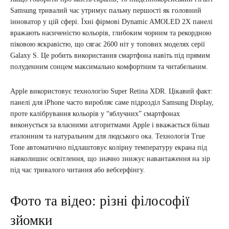
Samsung тривалий час утримує пальму першості як головний
інноватор у цій сфері. Їхні фірмові Dynamic AMOLED 2X панелі
вражають насиченістю кольорів, глибоким чорним та рекордною
піковою яскравістю, що сягає 2600 ніт у топових моделях серії
Galaxy S. Це робить використання смартфона навіть під прямим
полуденним сонцем максимально комфортним та читабельним.
Apple використовує технологію Super Retina XDR. Цікавий факт:
панелі для iPhone часто виробляє саме підрозділ Samsung Display,
проте калібрування кольорів у “яблучних” смартфонах
виконується за власними алгоритмами Apple і вважається більш
еталонним та натуральним для людського ока. Технологія True
Tone автоматично підлаштовує колірну температуру екрана під
навколишнє освітлення, що значно знижує навантаження на зір
під час тривалого читання або вебсерфінгу.
Фото та відео: різні філософії
зйомки