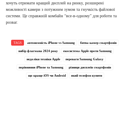
хочуть отримати кращий дисплей на ринку, розширені
можливості камери з потужним зумом та гнучкість файлової
системи. Це справжній комбайн “все-в-одному” для роботи та
розваг.
TAGS
автономність iPhone vs Samsung
битва камер смартфонів
вибір флагмана 2024 року
екосистема Apple проти Samsung
недоліки техніки Apple
переваги Samsung Galaxy
порівняння iPhone та Samsung
різниця дисплеїв смартфонів
що краще iOS чи Android
який телефон купити