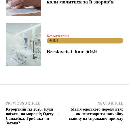
коли молитися за її здоров’я
Без категорії
★ 9.9
Breslavets Clinic ★9.9
PREVIOUS ARTICLE
NEXT ARTICLE
Курортний гід 2026: Куди
Магія одеського передмістя:
поїхати на море під Одесу —
як перетворити звичайну
Санжейка, Грибівка чи
маївку на справжню пригоду
Затока?