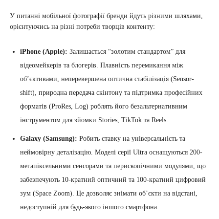
У питанні мобільної фотографії бренди йдуть різними шляхами,
орієнтуючись на різні потреби творців контенту:
iPhone (Apple):
Залишається “золотим стандартом” для
відеомейкерів та блогерів. Плавність перемикання між
об’єктивами, неперевершена оптична стабілізація (Sensor-
shift), природна передача скінтону та підтримка професійних
форматів (ProRes, Log) роблять його безальтернативним
інструментом для зйомки Stories, TikTok та Reels.
Galaxy (Samsung):
Робить ставку на універсальність та
неймовірну деталізацію. Моделі серії Ultra оснащуються 200-
мегапіксельними сенсорами та перископічними модулями, що
забезпечують 10-кратний оптичний та 100-кратний цифровий
зум (Space Zoom). Це дозволяє знімати об’єкти на відстані,
недоступній для будь-якого іншого смартфона.