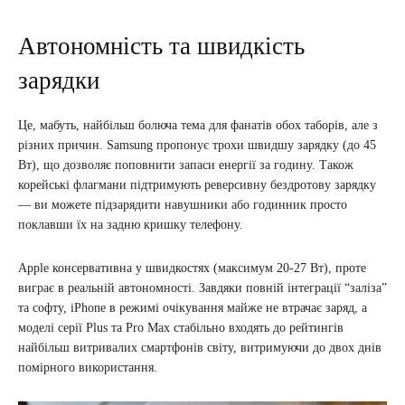
Автономність та швидкість
зарядки
Це, мабуть, найбільш болюча тема для фанатів обох таборів, але з
різних причин. Samsung пропонує трохи швидшу зарядку (до 45
Вт), що дозволяє поповнити запаси енергії за годину. Також
корейські флагмани підтримують реверсивну бездротову зарядку
— ви можете підзарядити навушники або годинник просто
поклавши їх на задню кришку телефону.
Apple консервативна у швидкостях (максимум 20-27 Вт), проте
виграє в реальній автономності. Завдяки повній інтеграції “заліза”
та софту, iPhone в режимі очікування майже не втрачає заряд, а
моделі серії Plus та Pro Max стабільно входять до рейтингів
найбільш витривалих смартфонів світу, витримуючи до двох днів
помірного використання.