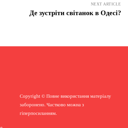
NEXT ARTICLE
Де зустріти світанок в Одесі?
Copyright © Повне використання матеріалу
заборонено. Частково можна з
гіперпосиланням.
ne