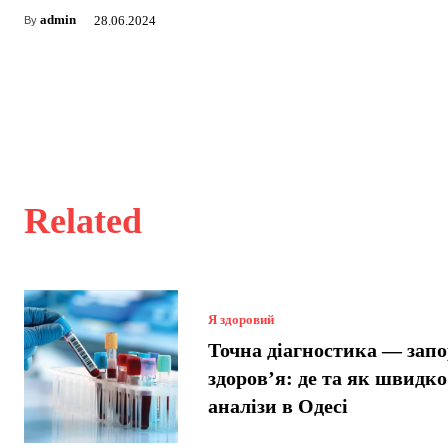
admin
28.06.2024
By
Related
Я здоровий
Точна діагностика — зап
здоров’я: де та як швидко
аналізи в Одесі