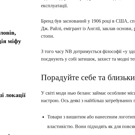
експлуатації.
Бренд був заснований у 1906 році в США, сп
Дж. Райлі, емігрант із Англії, заклав основ
ловів,
стопи.
ія міфу
З того часу NB дотримується філософії «у зд
поєднують у собі затишок, захист та модні те
Порадуйте себе та близьк
У світі моди нью беланс займає особливе міс
і локації
настрою. Ось деякі з найбільш затребуваних 
Товари з вишитим або нанесеним логотип
властивістю. Вони підходять як для повся