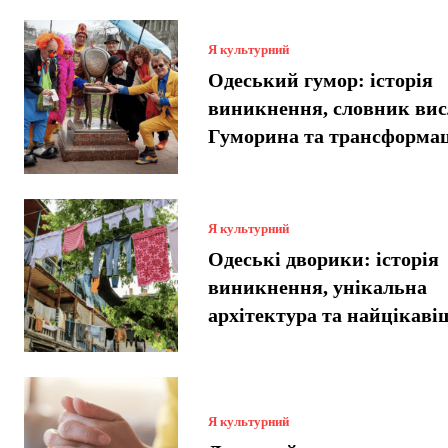
Я культурний
Одеський гумор: історія
виникнення, словник вис
Гуморина та трансформац
Я культурний
Одеські дворики: історія
виникнення, унікальна
архітектура та найцікавіш
Я культурний