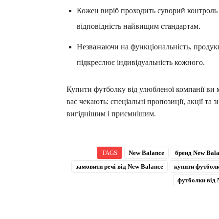
Кожен виріб проходить суворий контроль н
відповідність найвищим стандартам.
Незважаючи на функціональність, продукц
підкреслює індивідуальність кожного.
Купити футболку від улюбленої компанії ви м
вас чекають: спеціальні пропозиції, акції та 
вигіднішим і приємнішим.
TAGS
New Balance
бренд New Bal
замовити речі від New Balance
купити футбол
футболки від 