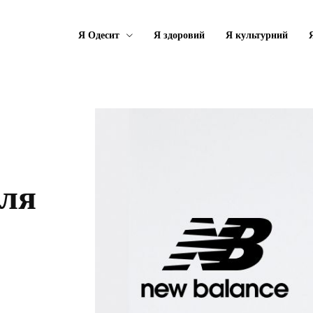
Я Одесит
Я здоровий
Я культурний
для