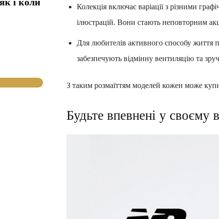
як і коли
Колекція включає варіації з різними граф
ілюстрацій. Вони стають неповторним акц
Для любителів активного способу життя 
забезпечують відмінну вентиляцію та зручн
З таким розмаїттям моделей кожен може купит
Будьте впевнені у своєму 