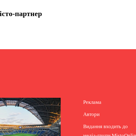
місто-партнер
Реклама
Автори
Видання входить до
медіа-групи
MistoOnli