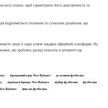
а всіх етапах, щоб гарантувати його довговічність та
ія відрізняється стильним та сучасним дизайном, що
ожете лише в пару кліків завдяки офіційній платформі. На
знижки, які зроблять досвід покупок в інтернеті ще
ance
брендовий одяг New Balance
де купити футболку
ку
переваги бренду New Balance
підбір футболки
футболки
New Balance
ціна на футболки