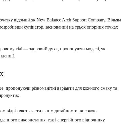
очатку відомий як New Balance Arch Support Company. Вільям
и, розробивши супінатор, заснований на трьох опорних точках
оровому тілі — здоровий дух», пропонуючи моделі, які
нденції.
их
це, пропонуючи різноманітні варіанти для кожного смаку та
продуктів:
ом відрізняються стильним дизайном та високою
кденного використання, так і енергійного відпочинку.