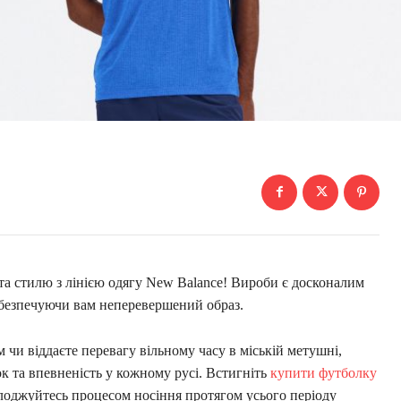
 та стилю з лінією одягу New Balance! Вироби є досконалим
забезпечуючи вам неперевершений образ.
 чи віддаєте перевагу вільному часу в міській метушні,
 та впевненість у кожному русі. Встигніть
купити футболку
олоджуйтесь процесом носіння протягом усього періоду