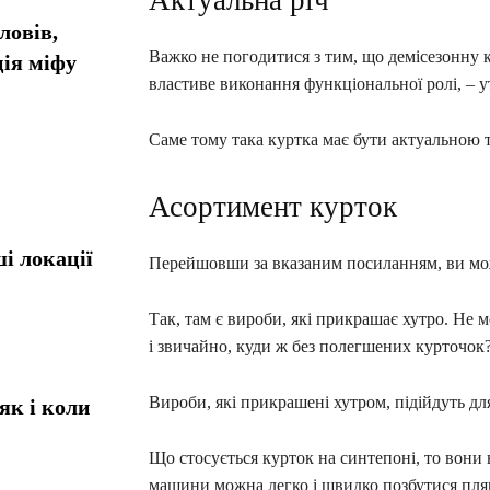
Актуальна річ
ловів,
Важко не погодитися з тим, що демісезонну 
ія міфу
властиве виконання функціональної ролі, – 
Саме тому така куртка має бути актуальною 
Асортимент курток
і локації
Перейшовши за вказаним посиланням, ви мож
Так, там є вироби, які прикрашає хутро. Не
і звичайно, куди ж без полегшених курточок
Вироби, які прикрашені хутром, підійдуть для
як і коли
Що стосується курток на синтепоні, то вони
машини можна легко і швидко позбутися плям