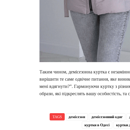
Таким чином, демісезонна куртка є незамінн
вирішити те саме одвічне питання, яке виника
мені вдягнути?”. Гармонуючи куртку з різни
образи, які підкреслять вашу особистість, т
TAGS
демісезон
демісезонний одяг
куртки в Одесі
куртки 