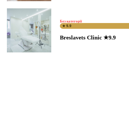
Без категорії
★ 9.9
Breslavets Clinic ★9.9