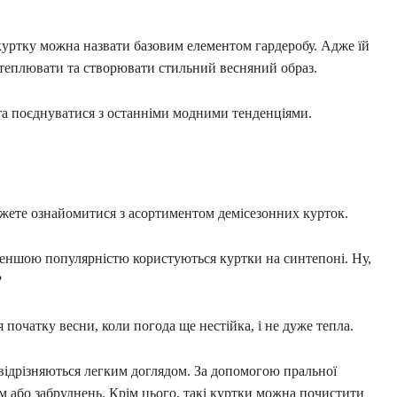
куртку можна назвати базовим елементом гардеробу. Адже їй
утеплювати та створювати стильний весняний образ.
та поєднуватися з останніми модними тенденціями.
ете ознайомитися з асортиментом демісезонних курток.
 меншою популярністю користуються куртки на синтепоні. Ну,
?
 початку весни, коли погода ще нестійка, і не дуже тепла.
 відрізняються легким доглядом. За допомогою пральної
 або забруднень. Крім цього, такі куртки можна почистити