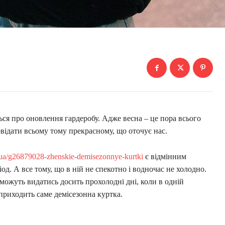
ься про оновлення гардеробу. Адже весна – це пора всього
відати всьому тому прекрасному, що оточує нас.
a/ua/g26879028-zhenskie-demisezonnye-kurtki
є відмінним
д. А все тому, що в ній не спекотно і водночас не холодно.
можуть видатись досить прохолодні дні, коли в одній
приходить саме демісезонна куртка.