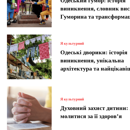
Одеський гумор: історія
виникнення, словник вис
Гуморина та трансформац
Я культурний
Одеські дворики: історія
виникнення, унікальна
архітектура та найцікавіш
Я культурний
Духовний захист дитини: 
молитися за її здоров’я