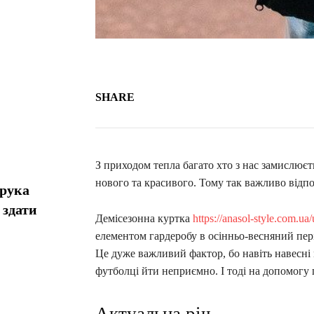
SHARE
З приходом тепла багато хто з нас замислюєт
нового та красивого. Тому так важливо відпо
орука
 здати
Демісезонна куртка
https://anasol-style.com.u
елементом гардеробу в осінньо-весняний періо
Це дуже важливий фактор, бо навіть навесні 
футболці йти неприємно. І тоді на допомогу 