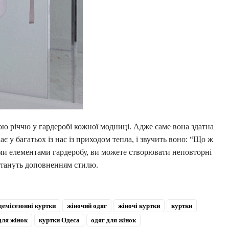
ою річчю у гардеробі кожної модниці. Адже саме вона здатна
є у багатьох із нас із приходом тепла, і звучить воно: “Що ж
ми елементами гардеробу, ви можете створювати неповторні
а стануть доповненням стилю.
демісезонні куртки
жіночий одяг
жіночі куртки
куртки
для жінок
куртки Одеса
одяг для жінок