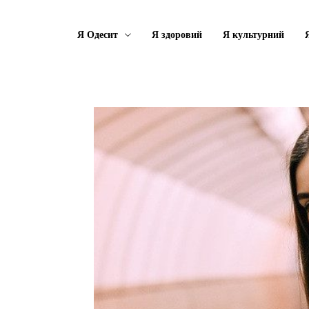
Я Одесит
Я здоровий
Я культурний