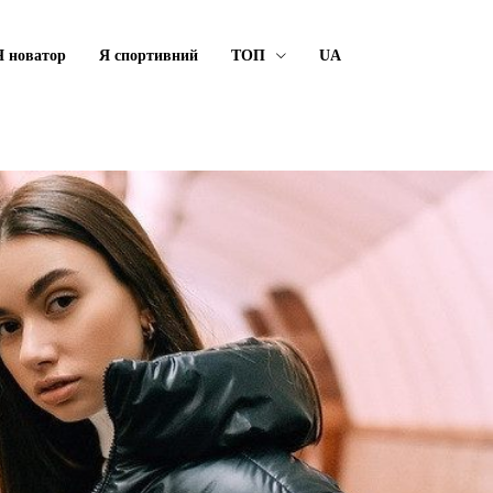
Я новатор
Я спортивний
ТОП
UA