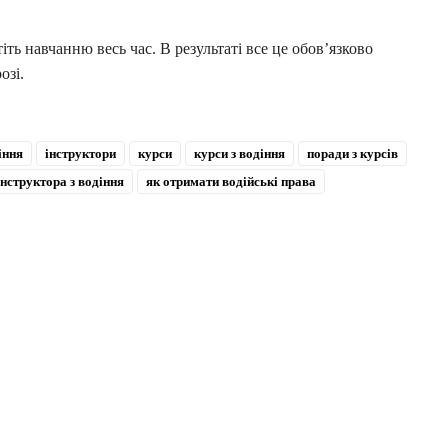
іть навчанню весь час. В результаті все це обов’язково
озі.
іння
інструктори
курси
курси з водіння
поради з курсів
нструктора з водіння
як отримати водійські права