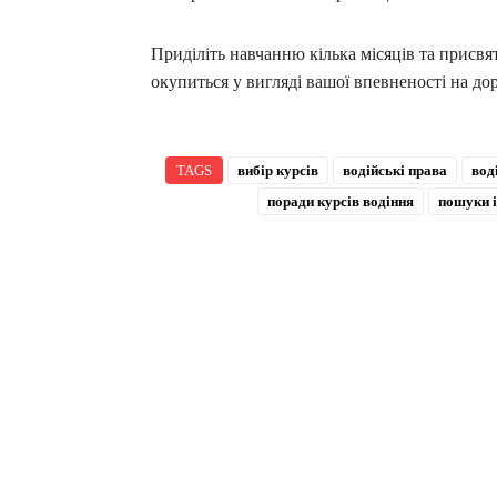
Приділіть навчанню кілька місяців та присвят
окупиться у вигляді вашої впевненості на дор
TAGS
вибір курсів
водійські права
вод
поради курсів водіння
пошуки і