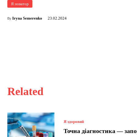
Я новатор
Iryna Semerenko
23.02.2024
By
Related
Я здоровий
Точна діагностика — зап