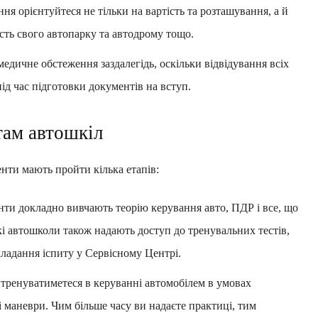
ня орієнтуйтеся не тільки на вартість та розташування, а й
ість свого автопарку та автодрому тощо.
медичне обстеження заздалегідь, оскільки відвідування всіх
ід час підготовки документів на вступ.
там автошкіл
енти мають пройти кілька етапів:
нти докладно вивчають теорію керування авто, ПДР і все, що
які автошколи також надають доступ до тренувальних тестів,
кладання іспиту у Сервісному Центрі.
 тренуватиметеся в керуванні автомобілем в умовах
і маневри. Чим більше часу ви надаєте практиці, тим