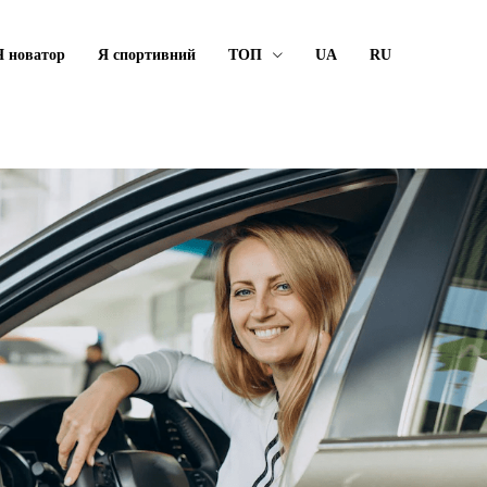
Я новатор
Я спортивний
ТОП
UA
RU