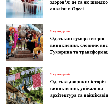
здоров’я: де та як швидко
аналізи в Одесі
Я культурний
Одеський гумор: історія
виникнення, словник вис
Гуморина та трансформац
Я культурний
Одеські дворики: історія
виникнення, унікальна
архітектура та найцікавіш