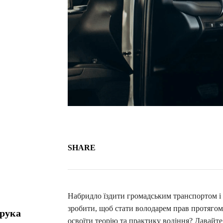
SHARE
Набридло їздити громадським транспортом і 
зробити, щоб стати володарем прав протягом
орука
освоїти теорію та практику водіння? Давайте