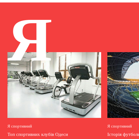
Я
Я спортивний
Я спортивний
Топ спортивних клубів Одеси
Історія футбол