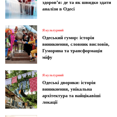
здоров’я: де та як швидко здати
аналізи в Одесі
Я культурний
Одеський гумор: історія
виникнення, словник висловів,
Гуморина та трансформація
міфу
Я культурний
Одеські дворики: історія
виникнення, унікальна
архітектура та найцікавіші
локації