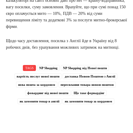
калькуляторі на сайті основні дані про неї — країну-відправника,
вагу посилки, суму замовлення. Врахуйте, що при сумі понад 150
євро оплачується мито — 10%, ПДВ — 20% від суми
перевищення ліміту та додаткові 3% за послуги митно-брокерської
фірми.
Щодо часу доставлення, посилка з Англії йде в Україну від 8
робочих днів, без урахування можливих затримок на митниці.
TAGS
NP Shopping
NP Shopping від Нової пошти
вартість послуг нової пошти
доставка Новою Поштою з Англії
нова пошта за кордоном
пересилання товара новою поштою
фовардинг від нової пошти
Що таке форвардінг
як замовити товар в англіі
як замовити товар за кордоном