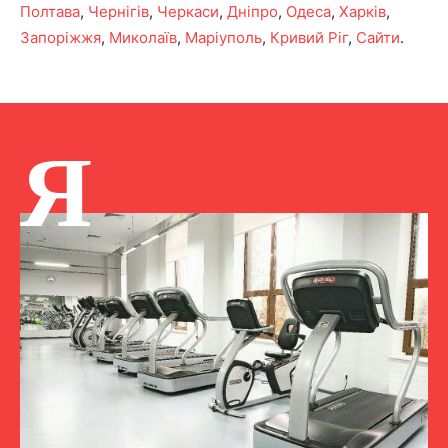
Полтава
,
Чернігів
,
Черкаси
,
Дніпро
,
Одеса
,
Харків
,
Запоріжжя
,
Миколаїв
,
Маріуполь
,
Кривий Ріг
,
Сайти
.
Я