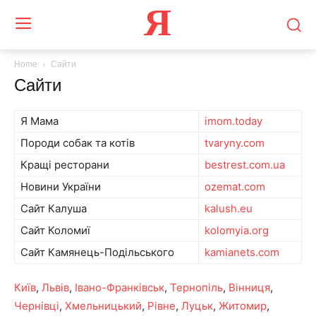
Я
Home
Сайти
Сайти
Я Мама
imom.today
Породи собак та котів
tvaryny.com
Кращі ресторани
bestrest.com.ua
Новини України
ozemat.com
Сайт Калуша
kalush.eu
Сайт Коломиї
kolomyia.org
Сайт Камянець-Подільського
kamianets.com
Київ
,
Львів
,
Івано-Франківськ
,
Тернопіль
,
Вінниця
,
Чернівці
,
Хмельницький
,
Рівне
,
Луцьк
,
Житомир
,