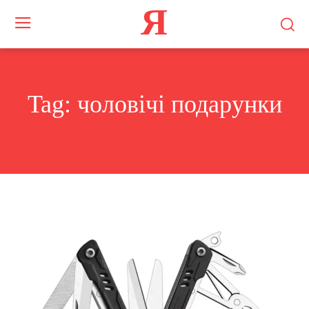
Я
Tag:
чоловічі подарунки