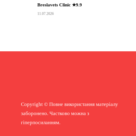
Breslavets Clinic ★9.9
11.07.2026
Copyright © Повне використання матеріалу
заборонено. Частково можна з
гіперпосиланням.