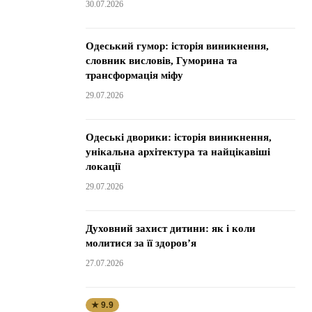
30.07.2026
Одеський гумор: історія виникнення,
словник висловів, Гуморина та
трансформація міфу
29.07.2026
Одеські дворики: історія виникнення,
унікальна архітектура та найцікавіші
локації
29.07.2026
Духовний захист дитини: як і коли
молитися за її здоров’я
27.07.2026
★ 9.9