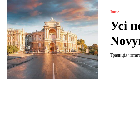
Інше
Усі 
Novyn
Традиція читат