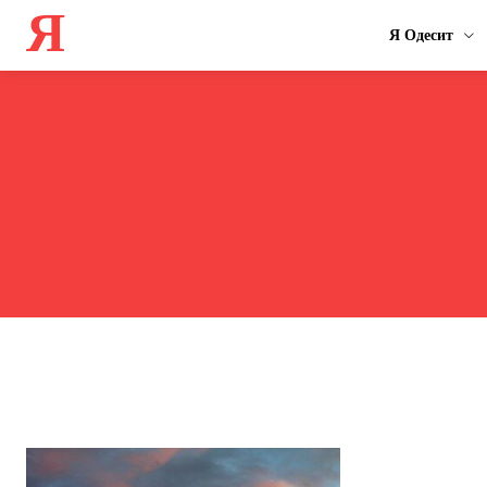
Я
Я Одесит