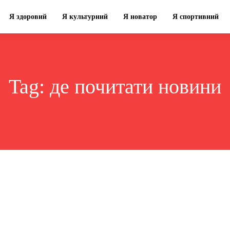
Я здоровий
Я культурний
Я новатор
Я спортивний
Tag:
де почитати новини