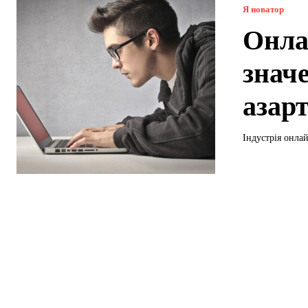
Я новатор
Онлай
знач
азарт
Індустрія онлай