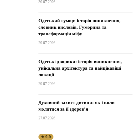
30.07.2026
Одеський гумор: історія виникнення,
словник висловів, Гуморина та
трансформація міфу
29.07.2026
Одеські дворики: історія виникнення,
унікальна архітектура та найцікавіші
локації
29.07.2026
Духовний захист дитини: як і коли
молитися за її здоров’я
27.07.2026
★ 9.9