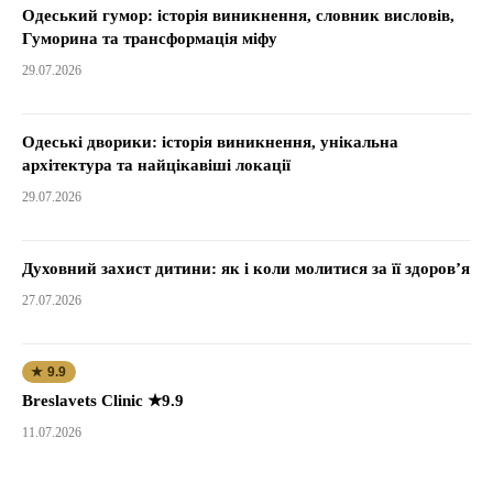
Одеський гумор: історія виникнення, словник висловів,
Гуморина та трансформація міфу
29.07.2026
Одеські дворики: історія виникнення, унікальна
архітектура та найцікавіші локації
29.07.2026
Духовний захист дитини: як і коли молитися за її здоров’я
27.07.2026
★ 9.9
Breslavets Clinic ★9.9
11.07.2026