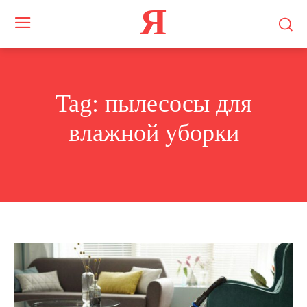
Я
Tag:
пылесосы для
влажной уборки