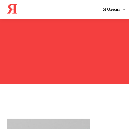
Я
Я Одесит