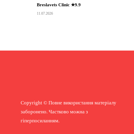
Breslavets Clinic ★9.9
11.07.2026
Copyright © Повне використання матеріалу
заборонено. Частково можна з
гіперпосиланням.