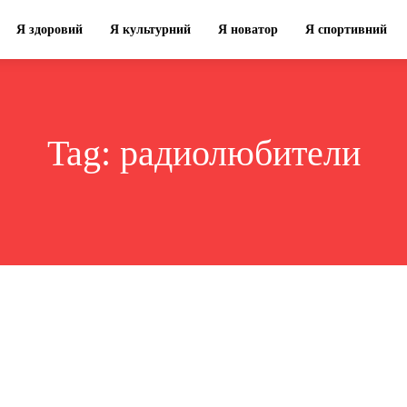
Я здоровий
Я культурний
Я новатор
Я спортивний
Tag:
радиолюбители