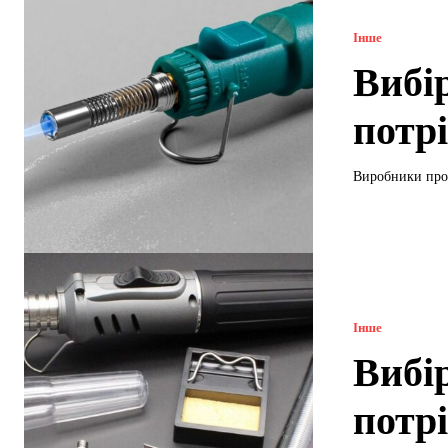
Інше
Вибі
потр
Виробники проп
Інше
Вибі
потр