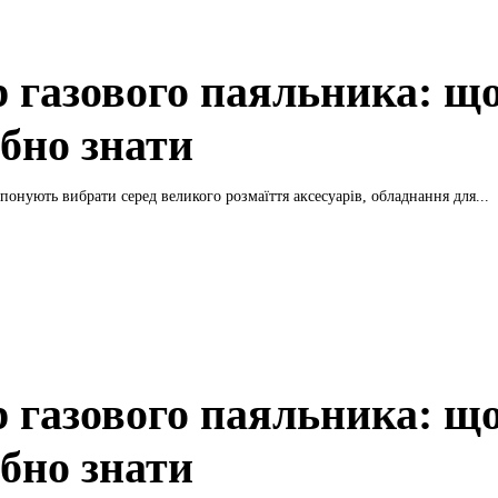
р газового паяльника: щ
ібно знати
онують вибрати серед великого розмаїття аксесуарів, обладнання для...
р газового паяльника: щ
ібно знати