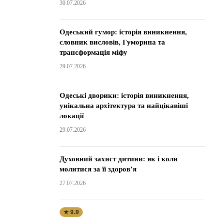
30.07.2026
Одеський гумор: історія виникнення,
словник висловів, Гуморина та
трансформація міфу
29.07.2026
Одеські дворики: історія виникнення,
унікальна архітектура та найцікавіші
локації
29.07.2026
Духовний захист дитини: як і коли
молитися за її здоров’я
27.07.2026
★ 9.9