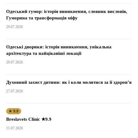
Одеський гумор: історія виникнення, словник висловів,
Гуморина та трансформація міфу
29.07.2026
Одеські дворики: історія виникнення, унікальна
архітектура та найцікавіші локації
29.07.2026
Духовний захист дитини: як і коли молитися за її здоров’я
27.07.2026
★ 9.9
Breslavets Clinic ★9.9
11.07.2026