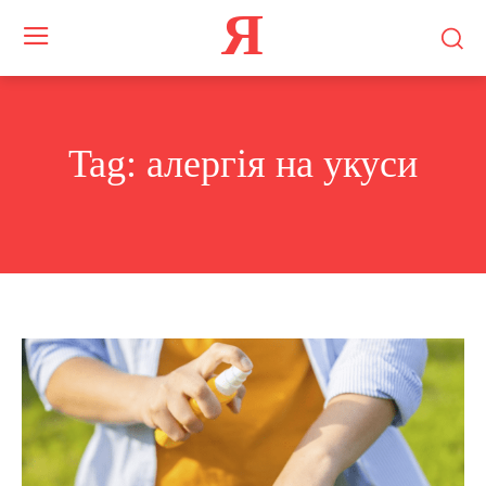
Я
Tag:
алергія на укуси