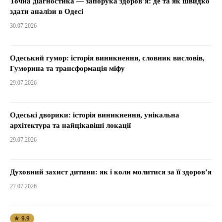
Точна діагностика — запорука здоров’я: де та як швидко
здати аналізи в Одесі
30.07.2026
Одеський гумор: історія виникнення, словник висловів,
Гуморина та трансформація міфу
29.07.2026
Одеські дворики: історія виникнення, унікальна
архітектура та найцікавіші локації
29.07.2026
Духовний захист дитини: як і коли молитися за її здоров’я
27.07.2026
★ 9.9