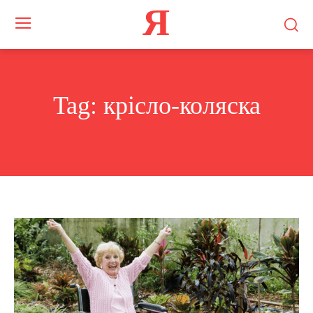
Я
Tag:
крісло-коляска