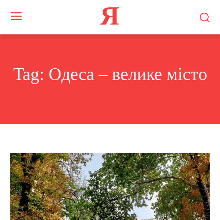
Я
Tag:
Одеса – велике місто