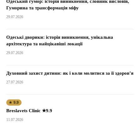
Одеський гумор: історія виникнення, словник висловів,
Гуморина та трансформація міфу
29.07.2026
Одеські дворики: історія виникнення, унікальна
архітектура та найцікавіші локації
29.07.2026
Духовний захист дитини: як і коли молитися за її здоров’я
27.07.2026
★ 9.9
Breslavets Clinic ★9.9
11.07.2026