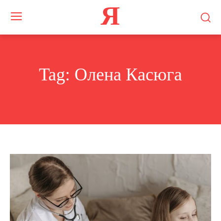
Я
Tag:
Олена Касюга