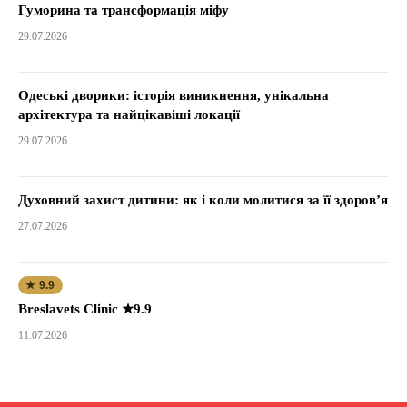
Гуморина та трансформація міфу
29.07.2026
Одеські дворики: історія виникнення, унікальна
архітектура та найцікавіші локації
29.07.2026
Духовний захист дитини: як і коли молитися за її здоров’я
27.07.2026
★ 9.9
Breslavets Clinic ★9.9
11.07.2026