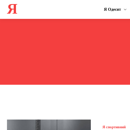
Я
Я Одесит
Я спортивний