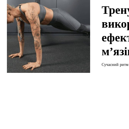
Трен
вико
ефек
м’язі
Сучасний ритм 