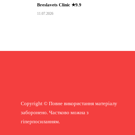
Breslavets Clinic ★9.9
11.07.2026
Copyright © Повне використання матеріалу
заборонено. Частково можна з
гіперпосиланням.