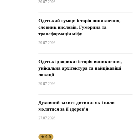
30.07.2026
Одеський гумор: історія виникнення,
словник висловів, Гуморина та
трансформація міфу
29.07.2026
Одеські дворики: історія виникнення,
унікальна архітектура та найцікавіші
локації
29.07.2026
Духовний захист дитини: як і коли
молитися за її здоров’я
27.07.2026
★ 9.9