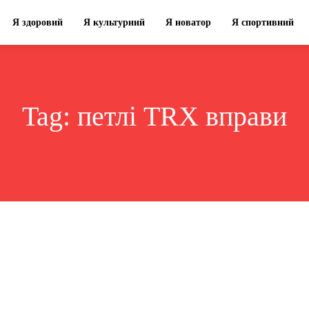
Я здоровий
Я культурний
Я новатор
Я спортивний
Tag:
петлі TRX вправи