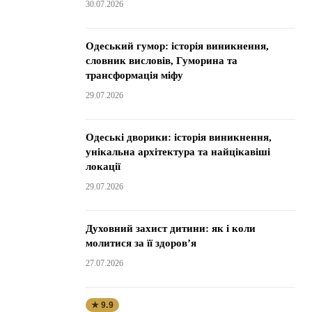
30.07.2026
Одеський гумор: історія виникнення,
словник висловів, Гуморина та
трансформація міфу
29.07.2026
Одеські дворики: історія виникнення,
унікальна архітектура та найцікавіші
локації
29.07.2026
Духовний захист дитини: як і коли
молитися за її здоров’я
27.07.2026
★ 9.9