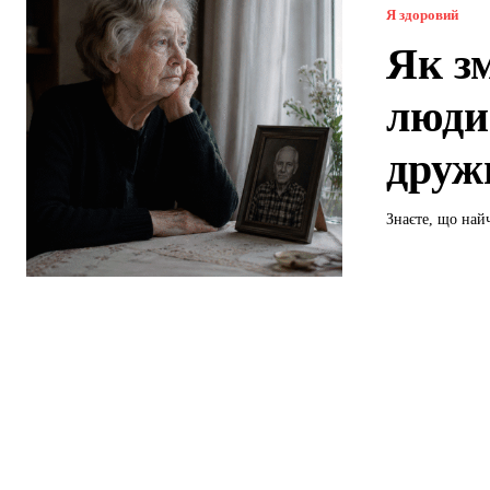
Я здоровий
Як з
люди
друж
Знаєте, що найч