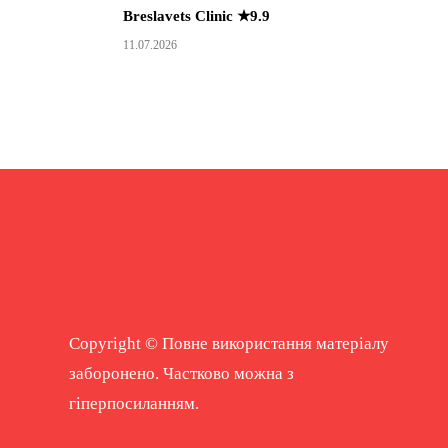
Breslavets Clinic ★9.9
11.07.2026
Copyright © Повне використання матеріалу
заборонено. Частково можна з
гіперпосиланням.