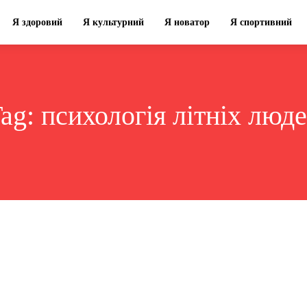
Я здоровий
Я культурний
Я новатор
Я спортивний
ag:
психологія літніх люд