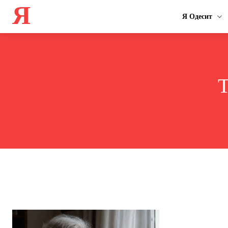
Я
Я Одесит
T