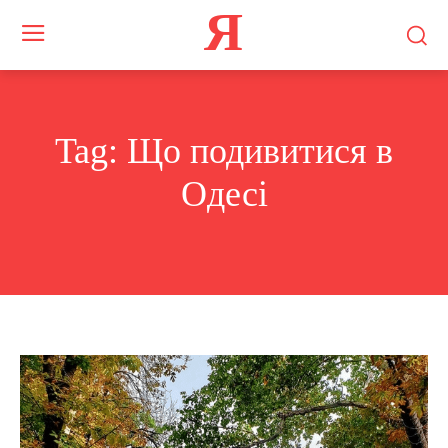
Я
Tag:
Що подивитися в
Одесі