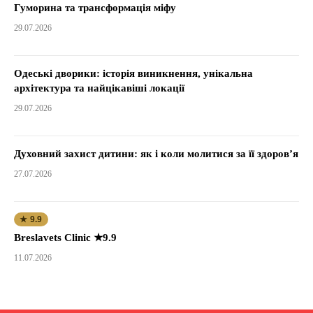
Гуморина та трансформація міфу
29.07.2026
Одеські дворики: історія виникнення, унікальна
архітектура та найцікавіші локації
29.07.2026
Духовний захист дитини: як і коли молитися за її здоров’я
27.07.2026
★ 9.9
Breslavets Clinic ★9.9
11.07.2026