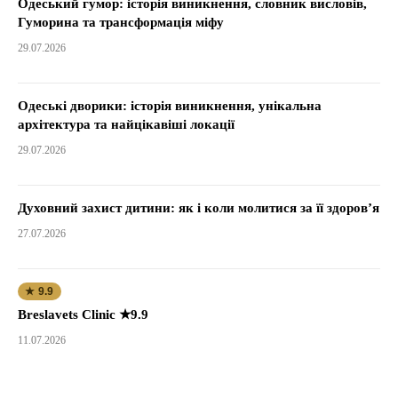
Одеський гумор: історія виникнення, словник висловів,
Гуморина та трансформація міфу
29.07.2026
Одеські дворики: історія виникнення, унікальна
архітектура та найцікавіші локації
29.07.2026
Духовний захист дитини: як і коли молитися за її здоров’я
27.07.2026
★ 9.9
Breslavets Clinic ★9.9
11.07.2026