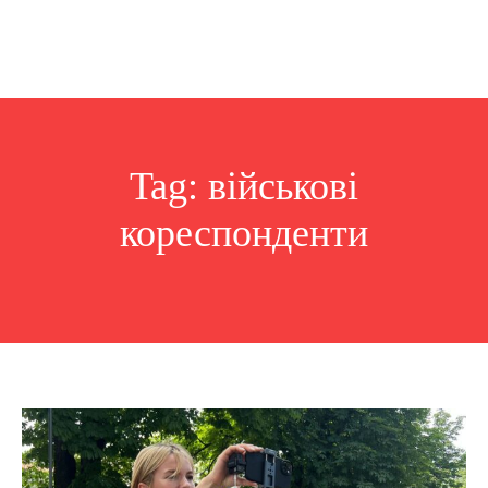
Tag:
військові
кореспонденти