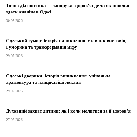
Точна діагностика — запорука здоров’я: де та як швидко
здати аналізи в Одесі
30.07.2026
Одеський гумор: історія виникнення, словник висловів,
Гуморина та трансформація міфу
29.07.2026
Одеські дворики: історія виникнення, унікальна
архітектура та найцікавіші локації
29.07.2026
Духовний захист дитини: як і коли молитися за її здоров’я
27.07.2026