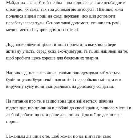
Майданих часів. У той період вона відправляла все необхідне в
столицю, як сама, так і за допомогою автобусів. Пізніше, коли
почалися відомі події на сході держави, локація допомоги
перебазувалася туди. Основу такої допомоги становлять речі,
медикаменти і супроводом в госпіталі.
Додатково дівчині цікаві й інші проекти, в яких вона бере
активну участь, серед яких еко-культурні та ті, які націлені на те,
щоб зробити щось хороше для бездомних тварин.
Наприклад, наша героїня зі своїми однодумцями займається
будівництвом будиночків для котів і переробкою сміття, а всю
виручену суму вони відправляють на допомогу солдатам.
На питання про те, навіщо вона цим займається, дівчина
відповідає, що причина в любові до своєї країни, рідного міста і в
любові робити щось хороше для інших. Для неї це давно вже
норма.
Бажанням дівчини є те, щоб кожен почав цінувати своє