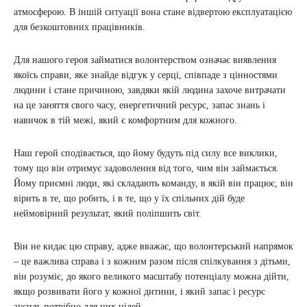
атмосферою. В іншій ситуації вона стане відвертою експлуатацією
для безкоштовних працівників.
Для нашого героя займатися волонтерством означає виявлення
якоїсь справи, яке знайде відгук у серці, співпаде з цінностями
людини і стане причиною, завдяки якій людина захоче витрачати
на це заняття свого часу, енергетичний ресурс, запас знань і
навичок в тій межі, який є комфортним для кожного.
Наш герой сподівається, що йому будуть під силу все виклики,
тому що він отримує задоволення від того, чим він займається.
Йому приємні люди, які складають команду, в якій він працює, він
вірить в те, що робить, і в те, що у їх спільних дій буде
неймовірний результат, який поліпшить світ.
Він не кидає цю справу, адже вважає, що волонтерський напрямок
– це важлива справа і з кожним разом після спілкування з дітьми,
він розуміє, до якого великого масштабу потенціалу можна дійти,
якщо розвивати його у кожної дитини, і який запас і ресурс
зусиль потрібно для цих цілей.