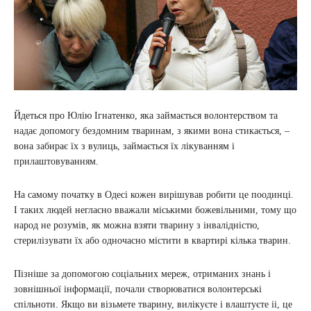
Йдеться про Юлію Ігнатенко, яка займається волонтерством та
надає допомогу бездомним тваринам, з якими вона стикається, –
вона забирає їх з вулиць, займається їх лікуванням і
прилаштовуванням.
На самому початку в Одесі кожен вирішував робити це поодинці.
І таких людей негласно вважали міськими божевільними, тому що
народ не розумів, як можна взяти тварину з інвалідністю,
стерилізувати їх або одночасно містити в квартирі кілька тварин.
Пізніше за допомогою соціальних мереж, отриманих знань і
зовнішньої інформації, почали створюватися волонтерські
спільноти. Якщо ви візьмете тварину, вилікуєте і влаштуєте іі, це