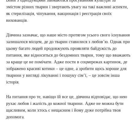
Вони з однодумцями займаються просуванням культури за
змістом різних тварин і звертають увагу на такі важливі аспекти,
як стерилізація, чіпування, вакцинація і реєстрація своїх
вихованців.
Дівчина зазначає, що наше місто протягом усього свого існування
залишалося місцем, де до тварин ставилися з любов’ю. Однак при
цьому багато людей продовжують проявляти байдужість до
питання, яке відноситься до бездомних тварин, тому що вважають
за краще це не помічати. Адже пости в соцмережах картинок, де
зображено красиві котики – це одне, а зробити щось хороше для
тварини у вигляді лікуванні і пошуку сім’ї, – це зовсім інша
історія.
На питання про те, навіщо їй все це, дівчина відповідає, що нею
рухає любов і жалість до кожної тварини. Адже не можна бути
щасливим, коли хтось є нещасним і йому дуже потрібна твоя
допомога.