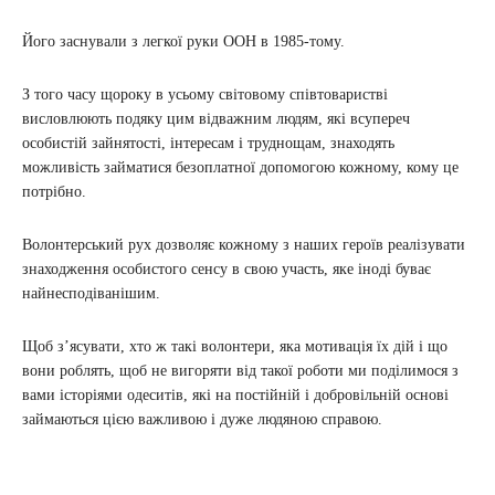
Його заснували з легкої руки ООН в 1985-тому.
З того часу щороку в усьому світовому співтоваристві
висловлюють подяку цим відважним людям, які всупереч
особистій зайнятості, інтересам і труднощам, знаходять
можливість займатися безоплатної допомогою кожному, кому це
потрібно.
Волонтерський рух дозволяє кожному з наших героїв реалізувати
знаходження особистого сенсу в свою участь, яке іноді буває
найнесподіванішим.
Щоб з’ясувати, хто ж такі волонтери, яка мотивація їх дій і що
вони роблять, щоб не вигоряти від такої роботи ми поділимося з
вами історіями одеситів, які на постійній і добровільній основі
займаються цією важливою і дуже людяною справою.