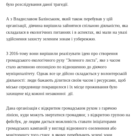
було розслідування даної трагедії.
А з Владиславом Балінським, який також перебував у цій
організації, дівчина вирішила зайнятися спільною діяльністю, яка
складалася в екологічних питаннях і в аспектах, які мали на увазі
здійснення захисту зеленим зонам і узбережжю.
З 2016-тому вони вирішили реалізувати ідею про створення
громадського екологічного руху “Зеленого листа”, яке з часом
стало активною опозицією по відношенню до діючого
муніципалітету. Однак все це дійсно складається у волонтерській
діяльності: люди бажають ділитися своїм часом і ресурсами, щоб
міське середовище покращилося і їх місце проживання було
захищене від кожноі незаконноі дії.
Дана організація є відкритим громадським рухом з гарячою
лінією, куди можуть звертатися громадяни; з відкритою групою на
фейсбук, де людям дається можливість ставати ініціаторами
громадських кампаній у вигляді відновного озеленення або
моніторингу того стану, в якому перебувають зелені зони.