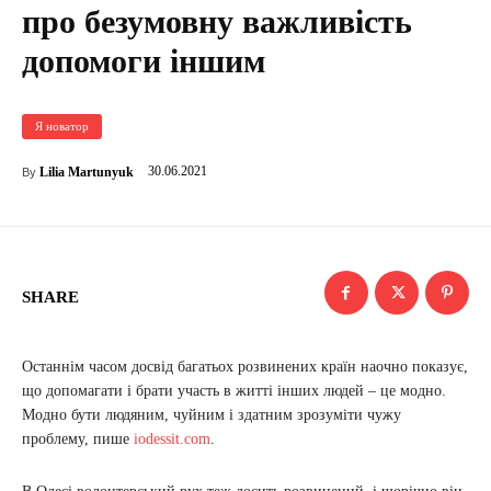
про безумовну важливість
допомоги іншим
Я новатор
30.06.2021
Lilia Martunyuk
By
SHARE
Останнім часом досвід багатьох розвинених країн наочно показує,
що допомагати і брати участь в житті інших людей – це модно.
Модно бути людяним, чуйним і здатним зрозуміти чужу
проблему, пише
iodessit.com
.