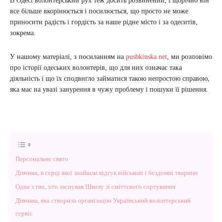
В Одесі волонтерський рух теж досить розвинений, і щорічно він
все більше вкорінюється і посилюється, що просто не може
приносити радість і гордість за наше рідне місто і за одеситів,
зокрема.
У нашому матеріалі, з посиланням на
pushkinska.net
, ми розповімо
про історії одеських волонтерів, що для них означає така
діяльність і що їх сподвигло займатися такою непростою справою,
яка має на увазі занурення в чужу проблему і пошуки її рішення.
Персональне свято
Дівчина, в серці якої знайшли відгук військові і бездомні тварини
Одна з тих, хто заснував Школу зі сміттєвого сортування
Дівчина, яка створила організацію Український волонтерський
сервіс