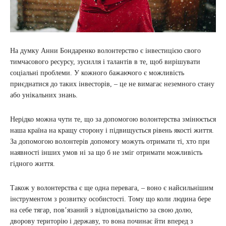
На думку Анни Бондаренко волонтерство є інвестицією свого
тимчасового ресурсу, зусилля і талантів в те, щоб вирішувати
соціальні проблеми. У кожного бажаючого є можливість
приєднатися до таких інвесторів, – це не вимагає неземного стану
або унікальних знань.
Нерідко можна чути те, що за допомогою волонтерства змінюється
наша країна на кращу сторону і підвищується рівень якості життя.
За допомогою волонтерів допомогу можуть отримати ті, хто при
наявності інших умов ні за що б не зміг отримати можливість
гідного життя.
Також у волонтерства є ще одна перевага, – воно є найсильнішим
інструментом з розвитку особистості. Тому що коли людина бере
на себе тягар, пов’язаний з відповідальністю за свою долю,
дворову територію і державу, то вона починає йти вперед з