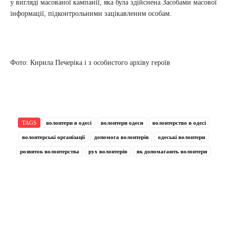
у вигляді масованої кампанії, яка була здійснена Засобами масової
інформації, підконтрольними зацікавленим особам.
Фото: Кирила Печеріка і з особистого архіву героїв
TAGS
волонтери в одесі
волонтери одеси
волонтерство в одесі
волонтерські організації
допомога волонтерів
одеські волонтери
розвиток волонтерства
рух волонтерів
як допомагають волонтери