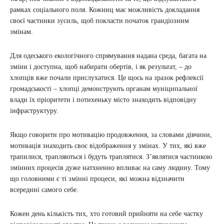
рамках соціального поля. Кожниц має можливість докладання
своєї частинки зусиль, щоб покласти початок грандіозним
змінам.
Для одеського екологічного спрямування надана среда, багата на
зміни і доступна, щоб набирати обертів, і як результат, – до
хлопців вже почали прислухатися. Це щось на зразок рефлексії
громадськості – хлопці демонструють органам муніципальної
влади їх пріоритети і потихеньку місто знаходить відповідну
інфраструктуру.
Якщо говорити про мотивацію продовження, за словами дівчини,
мотивація знаходить своє відображення у змінах. У тих, які вже
трапилися, трапляються і будуть траплятися. З’являтися частинкою
змінних процесів дуже натхненно впливає на саму людину. Тому
що головними є ті змінні процеси, які можна відзначити
всередині самого себе.
Кожен день кількість тих, хто готовий прийняти на себе частку