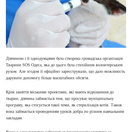
Дівчиною і її однодумцями була створена громадська організація
Тварини SOS Одеса, яка до цього була стихійним волонтерським
рухом. Але згодом її офіційно зареєстрували, що дало можливість
дарувати допомогу більш масштабних обсягів.
Крім заняття міськими проектами, які мають відношення до
тварин, дівчина займається тим, що просуває муніципальну
програму, яка стосується такої теми, як стерилізація котів. Також
вона займається проведенням уроків добра по різним навчальним
закладам.