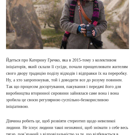
Йдеться про Катерину Гречко, яка в 2015-тому з колективом
ініціаторів, який склали її сусіди, почали прищеплювати жителям
свого двору традицію поділу відходів і відправки їх на переробку.
Ну, а хто запропонував, той і доводити все до розуму повинен.
Так що процесом досортування, пакування і передачі його для
виробництва вторинної сировини зайнялася саме вона і вона
зробила це своєю регулярною суспільно-безкорисливою ​​
ініціативою.
Дівчина робить це, щоб розвіяти стереотип щодо невеликоі
людини. Не існує людини такоі незначноі, щоб знімати з себе весь
тягар, пов’язаний з відповідальністю за те, що відбувається в