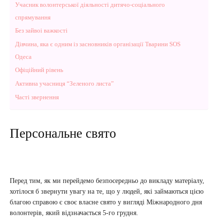
Учасник волонтерської діяльності дитячо-соціального
спрямування
Без зайвоі важкості
Дівчина, яка є одним із засновників організації Тварини SOS
Одеса
Офіційний рівень
Активна учасниця “Зеленого листа”
Часті звернення
Персональне свято
Перед тим, як ми перейдемо безпосередньо до викладу матеріалу,
хотілося б звернути увагу на те, що у людей, які займаються цією
благою справою є своє власне свято у вигляді Міжнародного дня
волонтерів, який відзначається 5-го грудня.