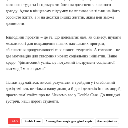
кожного студента і спрямувати його на досягнення високого
доходу. Адже в кінцевому підсумку це впливає не тільки на його
особисте життя, а й на десятки інших життів, яким цей зможе
допомогти.
Благодійні проєкти – це те, що допомагає нам, як бізнесу, шукати
можливості для покращення наших навчальних програм,
збільшення продуктивності та кількості студентів. А головне – це
дає мотивацію для створення нових соціальних ініціатив. Наше
кредо: “фінансовий успіх, це потужний інструмент соціальної
взаємодії між людьми”.
Тільки вдумайтеся, високі результати в трейдингу і стабільний
дохід змінять не тільки вашу долю, а й долі десятків інших людей,
просто пам’ятайте про це. Чекаємо вас у Double Case. До швидкої
зустрічі, наші дорогі студенти.
TAGS
Double Сase
благодійна акція для дітей сиріт
благодійність