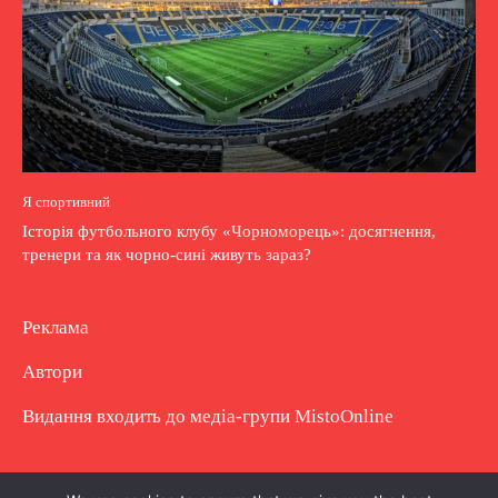
Я спортивний
Історія футбольного клубу «Чорноморець»: досягнення,
тренери та як чорно-сині живуть зараз?
Реклама
Автори
Видання входить до медіа-групи
MistoOnline
Copyright © Повне використання матеріалу