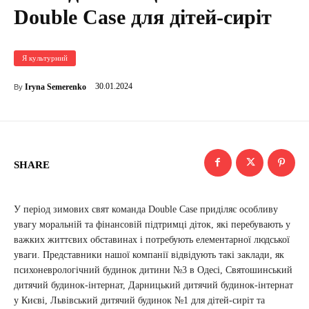
Double Case для дітей-сиріт
Я культурний
30.01.2024
Iryna Semerenko
By
SHARE
У період зимових свят команда Double Case приділяє особливу
увагу моральній та фінансовій підтримці діток, які перебувають у
важких життєвих обставинах і потребують елементарної людської
уваги. Представники нашої компанії відвідують такі заклади, як
психоневрологічний будинок дитини №3 в Одесі, Святошинський
дитячий будинок-інтернат, Дарницький дитячий будинок-інтернат
у Києві, Львівський дитячий будинок №1 для дітей-сиріт та