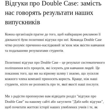
Відгуки про Double Case: замість
нас говорять результати наших
випускників
Кожна організація прагне до того, щоб найкращою рекламою її
діяльності були позитивні відгуки про неї. Команда Double Case
чітко розуміє причинно-наслідковий зв’язок між якістю навчання
та подальшими результатами студентів.
Позитивні відгуки про Double Case – це результат систематичного
поліпшення всіх процесів, які існують для навчання людей. Це
показник того, що ми на вірному шляху і знаємо, що зусилля
кожного члена компанії приносить користь. Краще, ніж наші
студенти, ніхто не розповість про те, якої якості наші послуги.
Ми з радістю пропонуємо вам відвідати розділ “відгуки про
Double Case” на нашому сайті або загуглити “Дабл кейс відгуки”,
щоб почитати життєві історії наших улюблених учнів і те, як