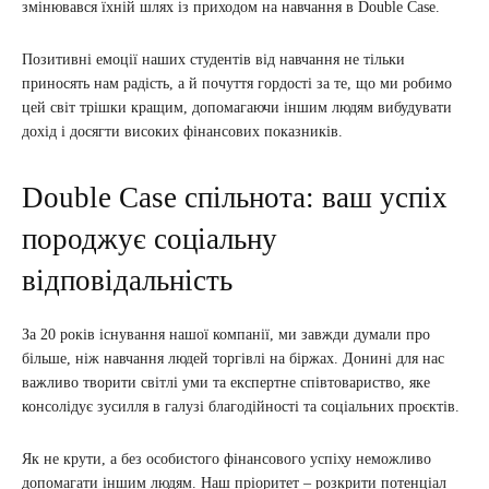
змінювався їхній шлях із приходом на навчання в Double Case.
Позитивні емоції наших студентів від навчання не тільки
приносять нам радість, а й почуття гордості за те, що ми робимо
цей світ трішки кращим, допомагаючи іншим людям вибудувати
дохід і досягти високих фінансових показників.
Double Case спільнота: ваш успіх
породжує соціальну
відповідальність
За 20 років існування нашої компанії, ми завжди думали про
більше, ніж навчання людей торгівлі на біржах. Донині для нас
важливо творити світлі уми та експертне співтовариство, яке
консолідує зусилля в галузі благодійності та соціальних проєктів.
Як не крути, а без особистого фінансового успіху неможливо
допомагати іншим людям. Наш пріоритет – розкрити потенціал