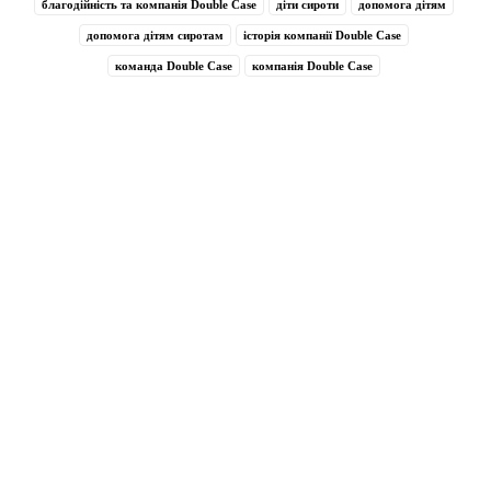
благодійність та компанія Double Сase
діти сироти
допомога дітям
допомога дітям сиротам
історія компанії Double Сase
команда Double Сase
компанія Double Сase