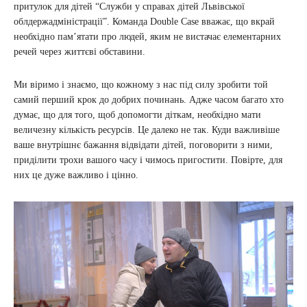
притулок для дітей “Служби у справах дітей Львівської
облдержадміністрації”. Команда Double Case вважає, що вкрай
необхідно пам’ятати про людей, яким не вистачає елементарних
речей через життєві обставини.
Ми віримо і знаємо, що кожному з нас під силу зробити той
самий перший крок до добрих починань. Адже часом багато хто
думає, що для того, щоб допомогти діткам, необхідно мати
величезну кількість ресурсів. Це далеко не так. Куди важливіше
ваше внутрішнє бажання відвідати дітей, поговорити з ними,
приділити трохи вашого часу і чимось пригостити. Повірте, для
них це дуже важливо і цінно.