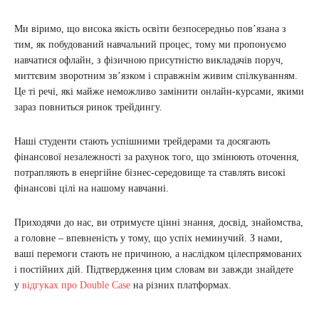
Ми віримо, що висока якість освіти безпосередньо пов’язана з
тим, як побудований навчальний процес, тому ми пропонуємо
навчатися офлайн, з фізичною присутністю викладачів поруч,
миттєвим зворотним зв’язком і справжнім живим спілкуванням.
Це ті речі, які майже неможливо замінити онлайн-курсами, якими
зараз повниться ринок трейдингу.
Наші студенти стають успішними трейдерами та досягають
фінансової незалежності за рахунок того, що змінюють оточення,
потрапляють в енергійне бізнес-середовище та ставлять високі
фінансові цілі на нашому навчанні.
Приходячи до нас, ви отримуєте цінні знання, досвід, знайомства,
а головне – впевненість у тому, що успіх неминучий. З нами,
ваші перемоги стають не причиною, а наслідком цілеспрямованих
і постійних дій. Підтвердження цим словам ви завжди знайдете
у
відгуках про Double Сase
на різних платформах.