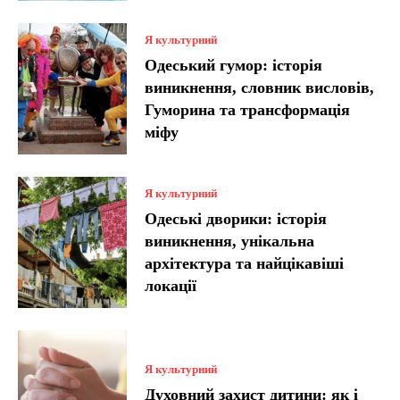
Я культурний
Одеський гумор: історія
виникнення, словник висловів,
Гуморина та трансформація
міфу
Я культурний
Одеські дворики: історія
виникнення, унікальна
архітектура та найцікавіші
локації
Я культурний
Духовний захист дитини: як і