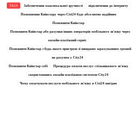
TAGS
Забезпечення максимальної зручності
підключення до інтернету
Поповнення Київстару через Сіті24 буде абсолютно надійним
Поповнити Київстар
Поповнити Київстар або рахунки інших операторів мобільного зв'язку через
онлайн-платіжний сервіс
Поповнити Київстар з будь-якого пристрою зі швидким зарахуванням грошей
на рахунок у City24
Поповнити Київстар собі
Процедура оплати послуг стільникового зв'язку
скориставшись онлайн платіжною системою City24
Чому оплачувати послуги мобільного зв'язку в Сіті24 вигідно