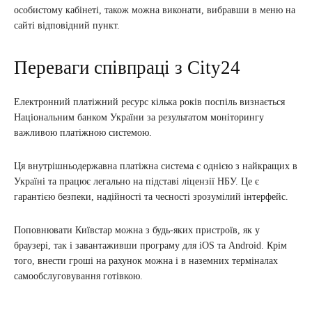
особистому кабінеті, також можна виконати, вибравши в меню на
сайті відповідний пункт.
Переваги співпраці з City24
Електронний платіжний ресурс кілька років поспіль визнається
Національним банком України за результатом моніторингу
важливою платіжною системою.
Ця внутрішньодержавна платіжна система є однією з найкращих в
Україні та працює легально на підставі ліцензії НБУ. Це є
гарантією безпеки, надійності та чесності зрозумілий інтерфейс.
Поповнювати Київстар можна з будь-яких пристроїв, як у
браузері, так і завантаживши програму для iOS та Android. Крім
того, внести гроші на рахунок можна і в наземних терміналах
самообслуговування готівкою.