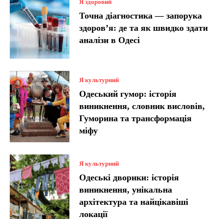
Я здоровий
Точна діагностика — запорука
здоров’я: де та як швидко здати
аналізи в Одесі
Я культурний
Одеський гумор: історія
виникнення, словник висловів,
Гуморина та трансформація
міфу
Я культурний
Одеські дворики: історія
виникнення, унікальна
архітектура та найцікавіші
локації