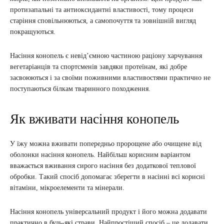
протизапальні та антиоксидантні властивості, тому процеси
старіння сповільнюються, а самопочуття та зовнішній вигляд
покращуються.
Насіння конопель є невід’ємною частиною раціону харчування
вегетаріанців та спортсменів завдяки протеїнам, які добре
засвоюються і за своїми поживними властивостями практично не
поступаються білкам тваринного походження.
Як вживати насіння конопель
У їжу можна вживати попередньо пророщене або очищене від
оболонки насіння конопель. Найбільш корисним варіантом
вважається вживання сирого насіння без додаткової теплової
обробки. Такий спосіб допомагає зберегти в насінні всі корисні
вітаміни, мікроелементи та мінерали.
Насіння конопель універсальний продукт і його можна додавати
практично в будь-які страви. Найпростіший спосіб – це додавати