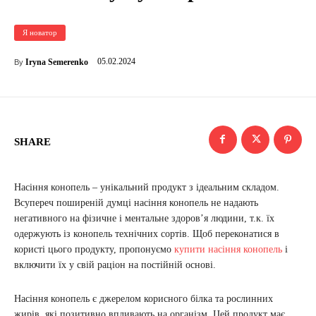
Я новатор
05.02.2024
Iryna Semerenko
By
SHARE
Насіння конопель – унікальний продукт з ідеальним складом.
Всупереч поширеній думці насіння конопель не надають
негативного на фізичне і ментальне здоров’я людини, т.к. їх
одержують із конопель технічних сортів. Щоб переконатися в
користі цього продукту, пропонуємо
купити насіння конопель
і
включити їх у свій раціон на постійній основі.
Насіння конопель є джерелом корисного білка та рослинних
жирів, які позитивно впливають на організм. Цей продукт має