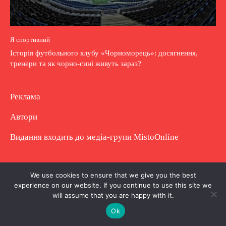
Я спортивний
Історія футбольного клубу «Чорноморець»: досягнення,
тренери та як чорно-сині живуть зараз?
Реклама
Автори
Видання входить до медіа-групи
MistoOnline
Copyright © Повне використання матеріалу
We use cookies to ensure that we give you the best
experience on our website. If you continue to use this site we
заборонено. Частково можна з гіперпосиланням.
will assume that you are happy with it.
Ok
.
.
.