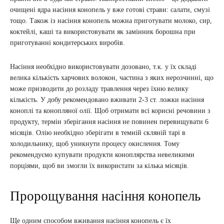
очищені ядра насіння конопель у вже готові страви: салати, смузі
тощо. Також із насіння конопель можна приготувати молоко, сир,
коктейлі, каші та використовувати як замінник борошна при
приготуванні кондитерських виробів.
Насіння необхідно використовувати дозовано, т.к. у їх складі
велика кількість харчових волокон, частина з яких нерозчинні, що
може призводити до розладу травлення через їхню велику
кількість. У добу рекомендовано вживати 2-3 ст. ложки насіння
коноплі та конопляної олії. Щоб отримати всі корисні речовини з
продукту, термін зберігання насіння не повинен перевищувати 6
місяців. Олію необхідно зберігати в темній скляній тарі в
холодильнику, щоб уникнути процесу окислення. Тому
рекомендуємо купувати продукти коноплярства невеликими
порціями, щоб ви змогли їх використати за кілька місяців.
Пророщування насіння конопель
Ще одним способом вживання насіння конопель є їх