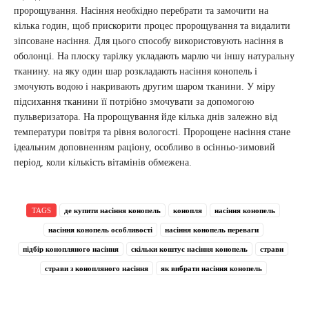
пророщування. Насіння необхідно перебрати та замочити на
кілька годин, щоб прискорити процес пророщування та видалити
зіпсоване насіння. Для цього способу використовують насіння в
оболонці. На плоску тарілку укладають марлю чи іншу натуральну
тканину. на яку один шар розкладають насіння конопель і
змочують водою і накривають другим шаром тканини. У міру
підсихання тканини її потрібно змочувати за допомогою
пульверизатора. На пророщування йде кілька днів залежно від
температури повітря та рівня вологості. Пророщене насіння стане
ідеальним доповненням раціону, особливо в осінньо-зимовий
період, коли кількість вітамінів обмежена.
TAGS
де купити насіння конопель
конопля
насіння конопель
насіння конопель особливості
насіння конопель переваги
підбір конопляного насіння
скільки коштує насіння конопель
страви
страви з конопляного насіння
як вибрати насіння конопель